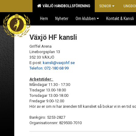
VÄXJÖ HANDBOLLSFÖRENING
SENIOR
UNGDO
Hem
Nyheter
Om klubben
Kontakt & Kansli
Växjö HF kansli
Griffel Arena
Lineborgsplan 13
352 33 VÄXJÖ
E-post:
kansli@vaxjohf.se
Telefon: 072-180 68 99
Arbetstider:
Måndagar 11.30 - 17:30
Tisdagar 13.00-18.00
Torsdagar 13.00-18.00
Fredagar 9.00-12.00
Hör av er om ni har ärenden till kansliet så bokar vi in en tid 
Bankgiro: 5253-2827
Organisationsnr: 829500-7010