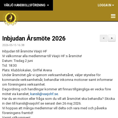
VÄXJÖ HANDBOLLSFÖRENING
LOGGA IN
HEM
Inbjudan Årsmöte 2026
NYHETER
<
>
2026-05-15 16:38
OM KLUBBEN
Inbjudan till årsmöte Växjö HF
Vi välkomnar alla medlemmar till Växjö HF:s årsmöte!
Datum: Tisdag 2 juni
KONTAKT & KANSLI
Tid: 18:30
Plats: Klubblokalen, Griffel Arena
KALENDER
Under årsmötet går vi igenom verksamhetsåret, väljer styrelse för
kommande verksamhetsår, behandlar inkomna motioner samt informerar
DOKUMENT
om föreningens verksamhet.
Dagordning och handlingar kommer att finnas tillgängliga en vecka före
mötet via kansliet,
kansli@vaxjohf.se
.
VÅRA LAG
Har du en motion eller fråga som du vill att årsmötet ska behandla? Skicka
in den till kansli@vaxjohf.se senast den 26 maj 2026.
MATCHER
Vi hoppas att många medlemmar vill delta och vara med och påverka
föreningens framtid!
Varmt välkommen!