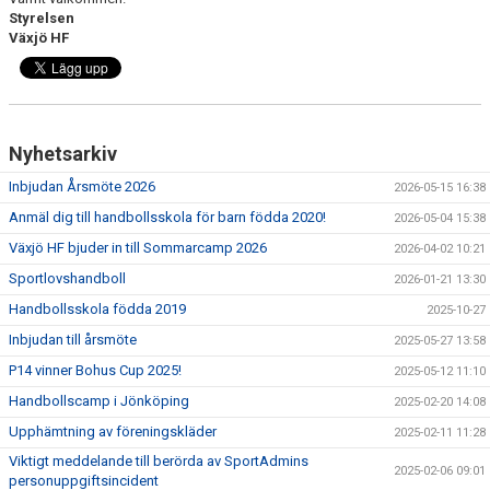
Styrelsen
Växjö HF
Nyhetsarkiv
Inbjudan Årsmöte 2026
2026-05-15 16:38
Anmäl dig till handbollsskola för barn födda 2020!
2026-05-04 15:38
Växjö HF bjuder in till Sommarcamp 2026
2026-04-02 10:21
Sportlovshandboll
2026-01-21 13:30
Handbollsskola födda 2019
2025-10-27
Inbjudan till årsmöte
2025-05-27 13:58
P14 vinner Bohus Cup 2025!
2025-05-12 11:10
Handbollscamp i Jönköping
2025-02-20 14:08
Upphämtning av föreningskläder
2025-02-11 11:28
Viktigt meddelande till berörda av SportAdmins
2025-02-06 09:01
personuppgiftsincident