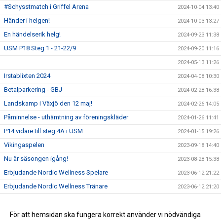
#Schysstmatch i Griffel Arena
2024-10-04 13:40
Händer i helgen!
2024-10-03 13:27
En händelserik helg!
2024-09-23 11:38
USM P18 Steg 1 - 21-22/9
2024-09-20 11:16
2024-05-13 11:26
Irstablixten 2024
2024-04-08 10:30
Betalparkering - GBJ
2024-02-28 16:38
Landskamp i Växjö den 12 maj!
2024-02-26 14:05
Påminnelse - uthämtning av föreningskläder
2024-01-26 11:41
P14 vidare till steg 4A i USM
2024-01-15 19:26
Vikingaspelen
2023-09-18 14:40
Nu är säsongen igång!
2023-08-28 15:38
Erbjudande Nordic Wellness Spelare
2023-06-12 21:22
Erbjudande Nordic Wellness Tränare
2023-06-12 21:20
Erik Andersson - Riksläger 1
2023-03-15 17:06
Ska du studera och vill spela handboll?
För att hemsidan ska fungera korrekt använder vi nödvändiga
2022-05-01 11:00