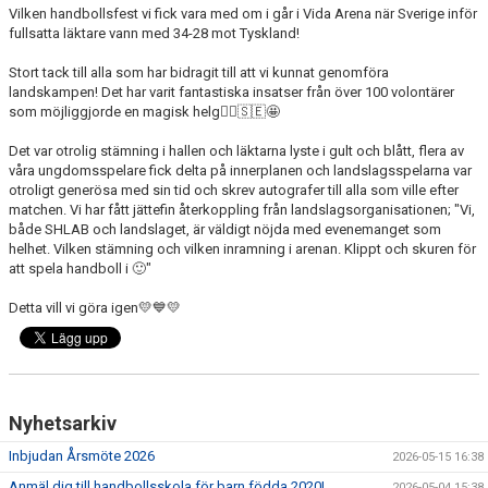
Vilken handbollsfest vi fick vara med om i går i Vida Arena när Sverige inför
fullsatta läktare vann med 34-28 mot Tyskland!
Stort tack till alla som har bidragit till att vi kunnat genomföra
landskampen! Det har varit fantastiska insatser från över 100 volontärer
som möjliggjorde en magisk helg🤾‍♂️🇸🇪🤩
Det var otrolig stämning i hallen och läktarna lyste i gult och blått, flera av
våra ungdomsspelare fick delta på innerplanen och landslagsspelarna var
otroligt generösa med sin tid och skrev autografer till alla som ville efter
matchen. Vi har fått jättefin återkoppling från landslagsorganisationen; "Vi,
både SHLAB och landslaget, är väldigt nöjda med evenemanget som
helhet. Vilken stämning och vilken inramning i arenan. Klippt och skuren för
att spela handboll i 🙂"
Detta vill vi göra igen💛💙💛
Nyhetsarkiv
Inbjudan Årsmöte 2026
2026-05-15 16:38
Anmäl dig till handbollsskola för barn födda 2020!
2026-05-04 15:38