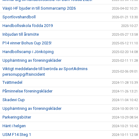
Växjö HF bjuder in till Sommarcamp 2026
2026-04-02 10:21
Sportlovshandboll
2026-01-21 13:30
Handbollsskola födda 2019
2025-10-27
Inbjudan till årsmöte
2025-05-27 13:58
P14 vinner Bohus Cup 2025!
2025-05-12 11:10
Handbollscamp i Jönköping
2025-02-20 14:08
Upphämtning av föreningskläder
2025-02-11 11:28
Viktigt meddelande till berörda av SportAdmins
2025-02-06 09:01
personuppgiftsincident
Tvättmedel
2024-11-28 15:39
Påminnelse föreningskläder
2024-11-26 13:21
Skadevi Cup
2024-11-04 10:42
Upphämtning av föreningskläder
2024-10-30 09:13
Parkeringsböter
2024-10-29 08:54
Hänt i helgen
2024-10-21 10:42
USM F14 Steg 1
2024-10-11 12:58