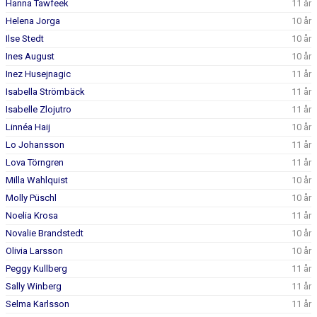
Hanna Tawfeek
11 år
Helena Jorga
10 år
Ilse Stedt
10 år
Ines August
10 år
Inez Husejnagic
11 år
Isabella Strömbäck
11 år
Isabelle Zlojutro
11 år
Linnéa Haij
10 år
Lo Johansson
11 år
Lova Törngren
11 år
Milla Wahlquist
10 år
Molly Püschl
10 år
Noelia Krosa
11 år
Novalie Brandstedt
10 år
Olivia Larsson
10 år
Peggy Kullberg
11 år
Sally Winberg
11 år
Selma Karlsson
11 år