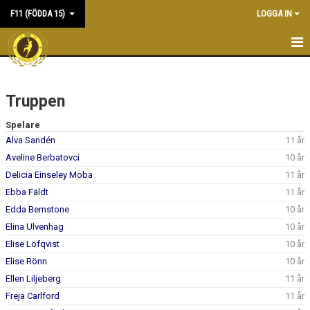
F11 (FÖDDA 15)
LOGGA IN
HEM
Truppen
NYHETER
Spelare
KALENDER
Alva Sandén
11 år
Aveline Berbatovci
10 år
MATCHER
Delicia Einseley Moba
11 år
TRUPPEN
Ebba Fäldt
11 år
Edda Bernstone
10 år
BILDGALLERI
Elina Ulvenhag
10 år
Elise Löfqvist
10 år
DOKUMENT
Elise Rönn
10 år
KONTAKT
Ellen Liljeberg
11 år
Freja Carlford
11 år