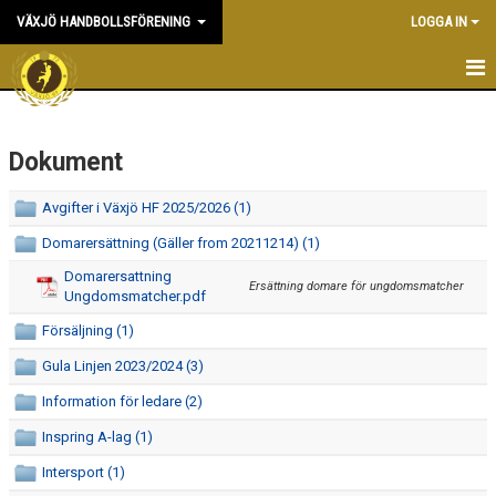
VÄXJÖ HANDBOLLSFÖRENING
LOGGA IN
HEM
Dokument
NYHETER
OM KLUBBEN
Avgifter i Växjö HF 2025/2026 (1)
Domarersättning (Gäller from 20211214) (1)
KONTAKT & KANSLI
Domarersattning
Ersättning domare för ungdomsmatcher
Ungdomsmatcher.pdf
KALENDER
Försäljning (1)
DOKUMENT
Gula Linjen 2023/2024 (3)
VÅRA LAG
Information för ledare (2)
Inspring A-lag (1)
MATCHER
Intersport (1)