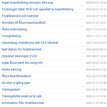
Ingen beachträning imorgon 28:e maj
2022-05-27 18:00
Föreningen fyller 50 år och uppstart av beachträning
2022-05-01 22:16
Föräldramöte och matcher
2022-02-27 10:30
Anmälan till Åhus beachandboll
2022-01-31 16:21
Årets sista träning
2021-12-19 14:01
Fotografering
2021-11-15 17:15
Sammdrag i Karlskrona den 24:e oktober
2021-10-10 09:57
Nytt datum för föräldramötet
2021-09-03 08:19
Uppstart säsongen 21/22
2021-08-21 14:43
Inget Åhus samt lite övrig info
2021-05-22 12:33
Nästa säsong
2021-04-09 17:32
Åhus Beachhandboll
2021-02-14 11:58
Nu drar vi igång igen
2021-01-21 21:08
Träningsstart
2021-01-07 15:46
Träningstider under jul & nyår
2020-12-13 10:56
Information från föräldramötet
2020-11-07 08:56