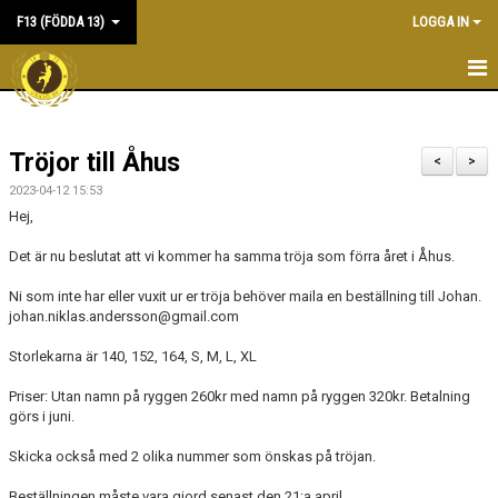
F13 (FÖDDA 13)
LOGGA IN
HEM
Tröjor till Åhus
NYHETER
<
>
2023-04-12 15:53
KALENDER
Hej,
MATCHER
Det är nu beslutat att vi kommer ha samma tröja som förra året i Åhus.
Ni som inte har eller vuxit ur er tröja behöver maila en beställning till Johan.
TRUPPEN
johan.niklas.andersson@gmail.com
DOKUMENT
Storlekarna är 140, 152, 164, S, M, L, XL
Priser: Utan namn på ryggen 260kr med namn på ryggen 320kr. Betalning
KONTAKT
görs i juni.
Skicka också med 2 olika nummer som önskas på tröjan.
Beställningen måste vara gjord senast den 21:a april.