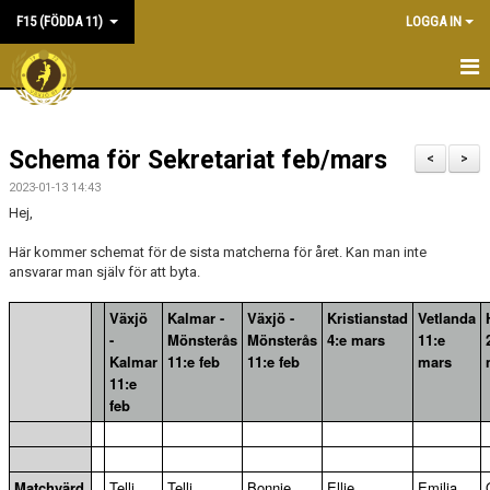
F15 (FÖDDA 11)
LOGGA IN
HEM
Schema för Sekretariat feb/mars
NYHETER
<
>
2023-01-13 14:43
KALENDER
Hej,
MATCHER
Här kommer schemat för de sista matcherna för året. Kan man inte
ansvarar man själv för att byta.
TRUPPEN
Växjö
Kalmar -
Växjö -
Kristianstad
Vetlanda
-
Mönsterås
Mönsterås
4:e mars
11:e
BILDGALLERI
Kalmar
11:e feb
11:e feb
mars
11:e
DOKUMENT
feb
KONTAKT
Matchvärd
Telli
Telli
Bonnie
Ellie
Emilia