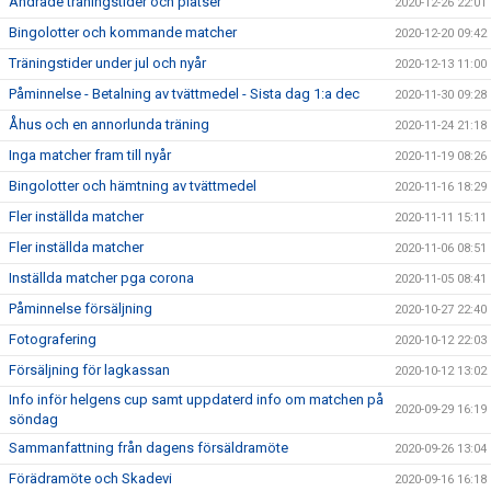
Ändrade träningstider och platser
2020-12-26 22:01
Bingolotter och kommande matcher
2020-12-20 09:42
Träningstider under jul och nyår
2020-12-13 11:00
Påminnelse - Betalning av tvättmedel - Sista dag 1:a dec
2020-11-30 09:28
Åhus och en annorlunda träning
2020-11-24 21:18
Inga matcher fram till nyår
2020-11-19 08:26
Bingolotter och hämtning av tvättmedel
2020-11-16 18:29
Fler inställda matcher
2020-11-11 15:11
Fler inställda matcher
2020-11-06 08:51
Inställda matcher pga corona
2020-11-05 08:41
Påminnelse försäljning
2020-10-27 22:40
Fotografering
2020-10-12 22:03
Försäljning för lagkassan
2020-10-12 13:02
Info inför helgens cup samt uppdaterd info om matchen på
2020-09-29 16:19
söndag
Sammanfattning från dagens försäldramöte
2020-09-26 13:04
Förädramöte och Skadevi
2020-09-16 16:18