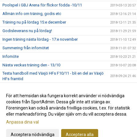
Poolspel i GBJ Arena för flickor födda -10/11
2019-03-13 20:57
Allmän info om träning, godis etc
2018-12-16 21:14
Träning nu på lördag 15:e december
2018-12-11 21:35
Godisleverans nu på lördag!
2018-11-29 21:59
Ingen träning nästa lördag - 17:e november
2018-11-10 12:49
Summering från infomötet
2018-11-01 07:32
Infomöte
2018-10-23 21:21
Nästa veckas träning den - 13/10
2018-10-07 20:08
Testa handboll med Växjö HFs F10/11 - bli en del av Växjö
2018-09-24 21:46
HFs framtid
Planerade cuper under säsongen
2018-09-22 12:42
Föräldramöte
För att hemsidan ska fungera korrekt använder vi nödvändiga
2018-09-16 14:16
cookies från SportAdmin. Dessa går inte att stänga av.
Nu startar vi upp säsongen 2018-2019
2018-08-27 20:10
Föreningen kan också använda frivilliga cookies, t.ex. för statistik
eller marknadsföring. Du väljer själv om du vill acceptera dessa.
Anpassa dina val
Cookie-inställningar
Gå till Webbversion
Acceptera nödvändiga
Acceptera alla