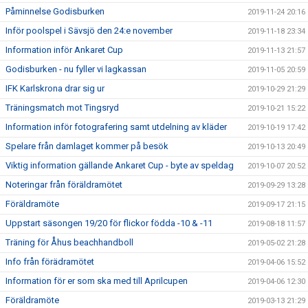
Påminnelse Godisburken
2019-11-24 20:16
Inför poolspel i Sävsjö den 24:e november
2019-11-18 23:34
Information inför Ankaret Cup
2019-11-13 21:57
Godisburken - nu fyller vi lagkassan
2019-11-05 20:59
IFK Karlskrona drar sig ur
2019-10-29 21:29
Träningsmatch mot Tingsryd
2019-10-21 15:22
Information inför fotografering samt utdelning av kläder
2019-10-19 17:42
Spelare från damlaget kommer på besök
2019-10-13 20:49
Viktig information gällande Ankaret Cup - byte av speldag
2019-10-07 20:52
Noteringar från föräldramötet
2019-09-29 13:28
Föräldramöte
2019-09-17 21:15
Uppstart säsongen 19/20 för flickor födda -10 & -11
2019-08-18 11:57
Träning för Åhus beachhandboll
2019-05-02 21:28
Info från förädramötet
2019-04-06 15:52
Information för er som ska med till Aprilcupen
2019-04-06 12:30
Föräldramöte
2019-03-13 21:29