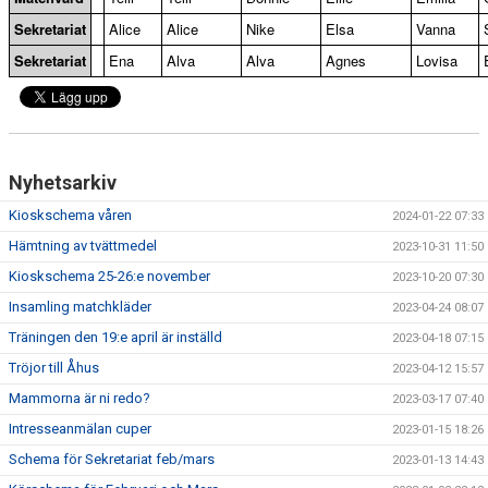
Sekretariat
Alice
Alice
Nike
Elsa
Vanna
Sekretariat
Ena
Alva
Alva
Agnes
Lovisa
Nyhetsarkiv
Kioskschema våren
2024-01-22 07:33
Hämtning av tvättmedel
2023-10-31 11:50
Kioskschema 25-26:e november
2023-10-20 07:30
Insamling matchkläder
2023-04-24 08:07
Träningen den 19:e april är inställd
2023-04-18 07:15
Tröjor till Åhus
2023-04-12 15:57
Mammorna är ni redo?
2023-03-17 07:40
Intresseanmälan cuper
2023-01-15 18:26
Schema för Sekretariat feb/mars
2023-01-13 14:43