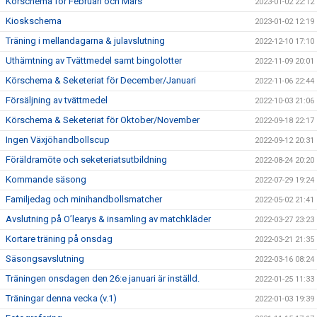
Körschema för Februari och Mars
2023-01-02 22:12
Kioskschema
2023-01-02 12:19
Träning i mellandagarna & julavslutning
2022-12-10 17:10
Uthämtning av Tvättmedel samt bingolotter
2022-11-09 20:01
Körschema & Seketeriat för December/Januari
2022-11-06 22:44
Försäljning av tvättmedel
2022-10-03 21:06
Körschema & Seketeriat för Oktober/November
2022-09-18 22:17
Ingen Växjöhandbollscup
2022-09-12 20:31
Föräldramöte och seketeriatsutbildning
2022-08-24 20:20
Kommande säsong
2022-07-29 19:24
Familjedag och minihandbollsmatcher
2022-05-02 21:41
Avslutning på O’learys & insamling av matchkläder
2022-03-27 23:23
Kortare träning på onsdag
2022-03-21 21:35
Säsongsavslutning
2022-03-16 08:24
Träningen onsdagen den 26:e januari är inställd.
2022-01-25 11:33
Träningar denna vecka (v.1)
2022-01-03 19:39