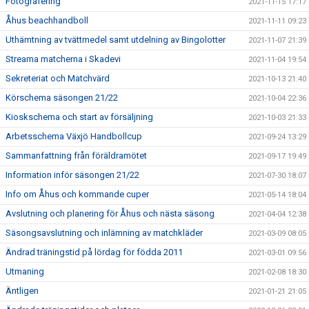
Fotografering
2021-11-15 17:17
Åhus beachhandboll
2021-11-11 09:23
Uthämtning av tvättmedel samt utdelning av Bingolotter
2021-11-07 21:39
Streama matcherna i Skadevi
2021-11-04 19:54
Sekreteriat och Matchvärd
2021-10-13 21:40
Körschema säsongen 21/22
2021-10-04 22:36
Kioskschema och start av försäljning
2021-10-03 21:33
Arbetsschema Växjö Handbollcup
2021-09-24 13:29
Sammanfattning från föräldramötet
2021-09-17 19:49
Information inför säsongen 21/22
2021-07-30 18:07
Info om Åhus och kommande cuper
2021-05-14 18:04
Avslutning och planering för Åhus och nästa säsong
2021-04-04 12:38
Säsongsavslutning och inlämning av matchkläder
2021-03-09 08:05
Ändrad träningstid på lördag för födda 2011
2021-03-01 09:56
Utmaning
2021-02-08 18:30
Äntligen
2021-01-21 21:05