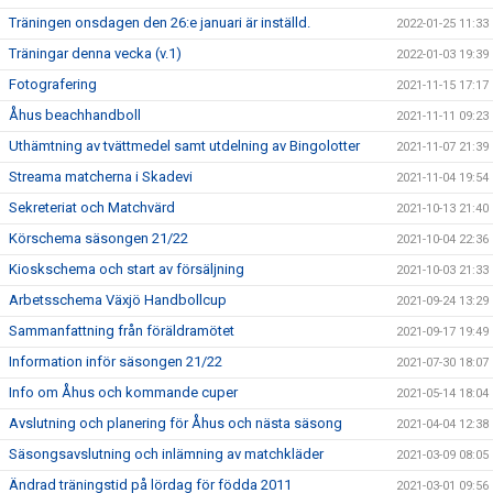
Träningen onsdagen den 26:e januari är inställd.
2022-01-25 11:33
Träningar denna vecka (v.1)
2022-01-03 19:39
Fotografering
2021-11-15 17:17
Åhus beachhandboll
2021-11-11 09:23
Uthämtning av tvättmedel samt utdelning av Bingolotter
2021-11-07 21:39
Streama matcherna i Skadevi
2021-11-04 19:54
Sekreteriat och Matchvärd
2021-10-13 21:40
Körschema säsongen 21/22
2021-10-04 22:36
Kioskschema och start av försäljning
2021-10-03 21:33
Arbetsschema Växjö Handbollcup
2021-09-24 13:29
Sammanfattning från föräldramötet
2021-09-17 19:49
Information inför säsongen 21/22
2021-07-30 18:07
Info om Åhus och kommande cuper
2021-05-14 18:04
Avslutning och planering för Åhus och nästa säsong
2021-04-04 12:38
Säsongsavslutning och inlämning av matchkläder
2021-03-09 08:05
Ändrad träningstid på lördag för födda 2011
2021-03-01 09:56