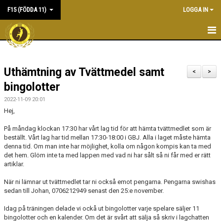
F15 (FÖDDA 11)
LOGGA IN
HEM
Uthämtning av Tvättmedel samt
NYHETER
<
>
bingolotter
KALENDER
2022-11-09 20:01
Hej,
MATCHER
På måndag klockan 17:30 har vårt lag tid för att hämta tvättmedlet som är
TRUPPEN
beställt. Vårt lag har tid mellan 17:30-18:00 i GBJ. Alla i laget måste hämta
denna tid. Om man inte har möjlighet, kolla om någon kompis kan ta med
det hem. Glöm inte ta med lappen med vad ni har sålt så ni får med er rätt
BILDGALLERI
artiklar.
DOKUMENT
När ni lämnar ut tvättmedlet tar ni också emot pengarna. Pengarna swishas
sedan till Johan, 0706212949 senast den 25:e november.
KONTAKT
Idag på träningen delade vi ockå ut bingolotter varje spelare säljer 11
bingolotter och en kalender. Om det är svårt att sälja så skriv i lagchatten