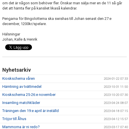
om det är någon som behöver fler. Önskar man sälja mer en de 11 så går
det att hämta fler på kansliet likaså kalendrar.
Pengarna för Bingolotterna ska swishas till Johan senast den 27:e
december, 1200kr/spelare.
Hälsningar
Johan, Kalle & Henrik
Nyhetsarkiv
Kioskschema våren
2024-01-22 07:33
Hämtning av tvättmedel
2023-10-31 11:50
Kioskschema 25-26:e november
2023-10-20 07:30
Insamling matchkläder
2023-04-24 08:07
Träningen den 19:e april är inställd
2023-04-18 07:15
Tröjor till Åhus
2023-04-12 15:57
Mammorna är ni redo?
2023-03-17 07:40