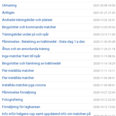
Utmaning
2021-02-08 18:30
Äntligen
2021-01-21 21:05
Ändrade träningstider och platser
2020-12-26 22:01
Bingolotter och kommande matcher
2020-12-20 09:42
Träningstider under jul och nyår
2020-12-13 11:00
Påminnelse - Betalning av tvättmedel - Sista dag 1:a dec
2020-11-30 09:28
Åhus och en annorlunda träning
2020-11-24 21:18
Inga matcher fram till nyår
2020-11-19 08:26
Bingolotter och hämtning av tvättmedel
2020-11-16 18:29
Fler inställda matcher
2020-11-11 15:11
Fler inställda matcher
2020-11-06 08:51
Inställda matcher pga corona
2020-11-05 08:41
Påminnelse försäljning
2020-10-27 22:40
Fotografering
2020-10-12 22:03
Försäljning för lagkassan
2020-10-12 13:02
Info inför helgens cup samt uppdaterd info om matchen på