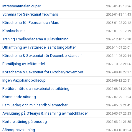
Intresseanmälan cuper
2023-01-15 18:26
Schema för Sekretariat feb/mars
2023-01-13 14:43
Körschema för Februari och Mars
2023-01-02 22:12
Kioskschema
2023-01-02 12:19
Träning i mellandagarna & julavslutning
2022-12-10 17:10
Uthämtning av Tvättmedel samt bingolotter
2022-11-09 20:01
Körschema & Seketeriat för December/Januari
2022-11-06 22:44
Försäljning av tvättmedel
2022-10-03 21:06
Körschema & Seketeriat för Oktober/November
2022-09-18 22:17
Ingen Växjöhandbollscup
2022-09-12 20:31
Föräldramöte och seketeriatsutbildning
2022-08-24 20:20
Kommande säsong
2022-07-29 19:24
Familjedag och minihandbollsmatcher
2022-05-02 21:41
Avslutning på O’learys & insamling av matchkläder
2022-03-27 23:23
Kortare träning på onsdag
2022-03-21 21:35
Säsongsavslutning
2022-03-16 08:24