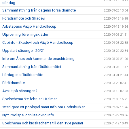
2020-09-29 16:19
söndag
Sammanfattning från dagens försäldramöte
2020-09-26 13:04
Förädramöte och Skadevi
2020-09-16 16:18
Arbetspass Växjö Handbollscup
2020-09-13 19:54
Utprovning föreningskläder
2020-09-06 21:51
Cupinfo - Skadevi och Växjö Handbollscup
2020-09-03 22:38
Uppstart säsongen 20/21
2020-08-20 22:34
Info om Åhus och kommande beachträning
2020-05-07 21:06
Sammanfattning från föräldramötet
2020-04-04 11:47
Lördagens föräldramöte
2020-04-01 21:44
Föräldramöte
2020-03-23 07:41
Avslut på säsongen?
2020-03-13 07:03
Spelschema 9:e februari i Kalmar
2020-02-05 16:21
Ytterligare ett poolspel samt info om Godisburken
2020-02-02 11:26
Nytt Poolspel och lite övrig info
2020-01-29 20:36
Spelchema och kioskschema till den 19:e januari
2020-01-12 10:49