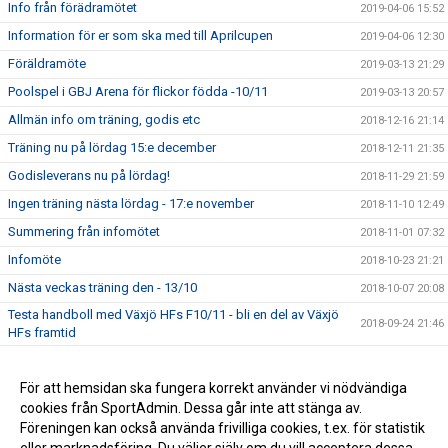
Info från förädramötet
2019-04-06 15:52
Information för er som ska med till Aprilcupen
2019-04-06 12:30
Föräldramöte
2019-03-13 21:29
Poolspel i GBJ Arena för flickor födda -10/11
2019-03-13 20:57
Allmän info om träning, godis etc
2018-12-16 21:14
Träning nu på lördag 15:e december
2018-12-11 21:35
Godisleverans nu på lördag!
2018-11-29 21:59
Ingen träning nästa lördag - 17:e november
2018-11-10 12:49
Summering från infomötet
2018-11-01 07:32
Infomöte
2018-10-23 21:21
Nästa veckas träning den - 13/10
2018-10-07 20:08
Testa handboll med Växjö HFs F10/11 - bli en del av Växjö
2018-09-24 21:46
HFs framtid
Planerade cuper under säsongen
2018-09-22 12:42
Föräldramöte
För att hemsidan ska fungera korrekt använder vi nödvändiga
2018-09-16 14:16
cookies från SportAdmin. Dessa går inte att stänga av.
Nu startar vi upp säsongen 2018-2019
2018-08-27 20:10
Föreningen kan också använda frivilliga cookies, t.ex. för statistik