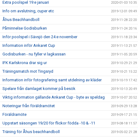
Extra poolspel 19:e januari
2020-01-03 10:35
Info om avslutning, cuper etc
2019-12-01 09:49
Åhus Beachhandboll
2019-11-28 22:20
Påminnelse Godisburken
2019-11-24 20:16
Inför poolspel i Sävsjö den 24:e november
2019-11-18 23:34
Information inför Ankaret Cup
2019-11-13 21:57
Godisburken - nu fyller vi lagkassan
2019-11-05 20:59
IFK Karlskrona drar sig ur
2019-10-29 21:29
Träningsmatch mot Tingsryd
2019-10-21 15:22
Information inför fotografering samt utdelning av kläder
2019-10-19 17:42
Spelare från damlaget kommer på besök
2019-10-13 20:49
Viktig information gällande Ankaret Cup - byte av speldag
2019-10-07 20:52
Noteringar från föräldramötet
2019-09-29 13:28
Föräldramöte
2019-09-17 21:15
Uppstart säsongen 19/20 för flickor födda -10 & -11
2019-08-18 11:57
Träning för Åhus beachhandboll
2019-05-02 21:28