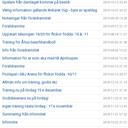
Spelare från damlaget kommer på besök
2019-10-13 20:49
Viktig information gällande Ankaret Cup - byte av speldag
2019-10-07 20:52
Noteringar från föräldramötet
2019-09-29 13:28
Föräldramöte
2019-09-17 21:15
Uppstart säsongen 19/20 för flickor födda -10 & -11
2019-08-18 11:57
Träning för Åhus beachhandboll
2019-05-02 21:28
Info från förädramötet
2019-04-06 15:52
Information för er som ska med till Aprilcupen
2019-04-06 12:30
Föräldramöte
2019-03-13 21:29
Poolspel i GBJ Arena för flickor födda -10/11
2019-03-13 20:57
Allmän info om träning, godis etc
2018-12-16 21:14
Träning nu på lördag 15:e december
2018-12-11 21:35
Godisleverans nu på lördag!
2018-11-29 21:59
Ingen träning nästa lördag - 17:e november
2018-11-10 12:49
Summering från infomötet
2018-11-01 07:32
Infomöte
2018-10-23 21:21