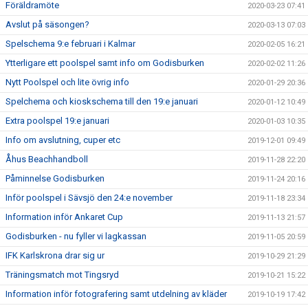
Föräldramöte
2020-03-23 07:41
Avslut på säsongen?
2020-03-13 07:03
Spelschema 9:e februari i Kalmar
2020-02-05 16:21
Ytterligare ett poolspel samt info om Godisburken
2020-02-02 11:26
Nytt Poolspel och lite övrig info
2020-01-29 20:36
Spelchema och kioskschema till den 19:e januari
2020-01-12 10:49
Extra poolspel 19:e januari
2020-01-03 10:35
Info om avslutning, cuper etc
2019-12-01 09:49
Åhus Beachhandboll
2019-11-28 22:20
Påminnelse Godisburken
2019-11-24 20:16
Inför poolspel i Sävsjö den 24:e november
2019-11-18 23:34
Information inför Ankaret Cup
2019-11-13 21:57
Godisburken - nu fyller vi lagkassan
2019-11-05 20:59
IFK Karlskrona drar sig ur
2019-10-29 21:29
Träningsmatch mot Tingsryd
2019-10-21 15:22
Information inför fotografering samt utdelning av kläder
2019-10-19 17:42