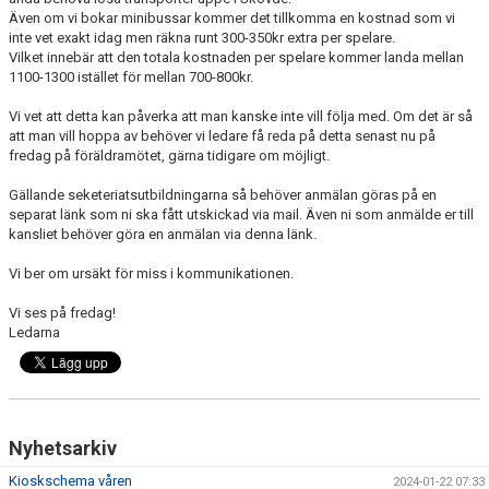
Även om vi bokar minibussar kommer det tillkomma en kostnad som vi
inte vet exakt idag men räkna runt 300-350kr extra per spelare.
Vilket innebär att den totala kostnaden per spelare kommer landa mellan
1100-1300 istället för mellan 700-800kr.
Vi vet att detta kan påverka att man kanske inte vill följa med. Om det är så
att man vill hoppa av behöver vi ledare få reda på detta senast nu på
fredag på föräldramötet, gärna tidigare om möjligt.
Gällande seketeriatsutbildningarna så behöver anmälan göras på en
separat länk som ni ska fått utskickad via mail. Även ni som anmälde er till
kansliet behöver göra en anmälan via denna länk.
Vi ber om ursäkt för miss i kommunikationen.
Vi ses på fredag!
Ledarna
Nyhetsarkiv
Kioskschema våren
2024-01-22 07:33