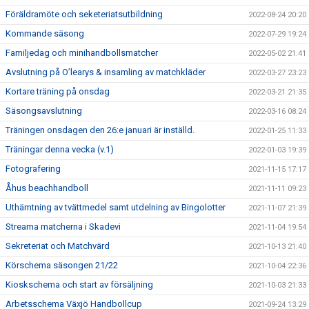
Föräldramöte och seketeriatsutbildning
2022-08-24 20:20
Kommande säsong
2022-07-29 19:24
Familjedag och minihandbollsmatcher
2022-05-02 21:41
Avslutning på O’learys & insamling av matchkläder
2022-03-27 23:23
Kortare träning på onsdag
2022-03-21 21:35
Säsongsavslutning
2022-03-16 08:24
Träningen onsdagen den 26:e januari är inställd.
2022-01-25 11:33
Träningar denna vecka (v.1)
2022-01-03 19:39
Fotografering
2021-11-15 17:17
Åhus beachhandboll
2021-11-11 09:23
Uthämtning av tvättmedel samt utdelning av Bingolotter
2021-11-07 21:39
Streama matcherna i Skadevi
2021-11-04 19:54
Sekreteriat och Matchvärd
2021-10-13 21:40
Körschema säsongen 21/22
2021-10-04 22:36
Kioskschema och start av försäljning
2021-10-03 21:33
Arbetsschema Växjö Handbollcup
2021-09-24 13:29