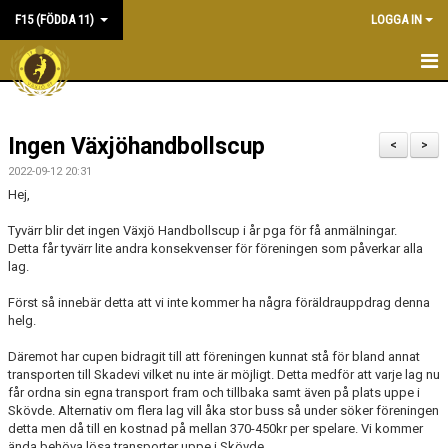
F15 (FÖDDA 11)
LOGGA IN
HEM
Ingen Växjöhandbollscup
NYHETER
<
>
2022-09-12 20:31
KALENDER
Hej,
MATCHER
Tyvärr blir det ingen Växjö Handbollscup i år pga för få anmälningar.
Detta får tyvärr lite andra konsekvenser för föreningen som påverkar alla
lag.
TRUPPEN
Först så innebär detta att vi inte kommer ha några föräldrauppdrag denna
BILDGALLERI
helg.
Däremot har cupen bidragit till att föreningen kunnat stå för bland annat
DOKUMENT
transporten till Skadevi vilket nu inte är möjligt. Detta medför att varje lag nu
får ordna sin egna transport fram och tillbaka samt även på plats uppe i
KONTAKT
Skövde. Alternativ om flera lag vill åka stor buss så under söker föreningen
detta men då till en kostnad på mellan 370-450kr per spelare. Vi kommer
ända behöva lösa transporter uppe i Skövde.