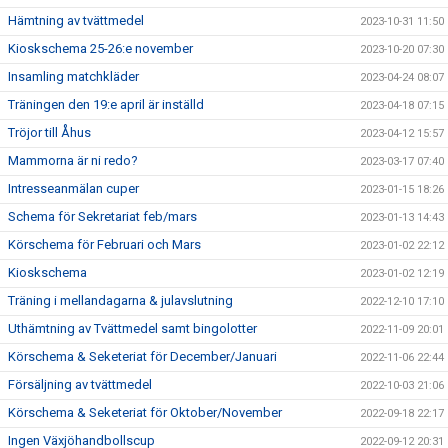
Hämtning av tvättmedel
2023-10-31 11:50
Kioskschema 25-26:e november
2023-10-20 07:30
Insamling matchkläder
2023-04-24 08:07
Träningen den 19:e april är inställd
2023-04-18 07:15
Tröjor till Åhus
2023-04-12 15:57
Mammorna är ni redo?
2023-03-17 07:40
Intresseanmälan cuper
2023-01-15 18:26
Schema för Sekretariat feb/mars
2023-01-13 14:43
Körschema för Februari och Mars
2023-01-02 22:12
Kioskschema
2023-01-02 12:19
Träning i mellandagarna & julavslutning
2022-12-10 17:10
Uthämtning av Tvättmedel samt bingolotter
2022-11-09 20:01
Körschema & Seketeriat för December/Januari
2022-11-06 22:44
Försäljning av tvättmedel
2022-10-03 21:06
Körschema & Seketeriat för Oktober/November
2022-09-18 22:17
Ingen Växjöhandbollscup
2022-09-12 20:31