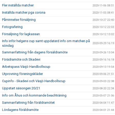
Fler inställda matcher
2020-11-06 08:51
Inställda matcher pga corona
2020-11-05 08:41
Påminnelse försäljning
2020-10-27 22:40
Fotografering
2020-10-12 22:03
Försäljning för lagkassan
2020-10-12 13:02
Info inför helgens cup samt uppdaterd info om matchen på
2020-09-29 16:19
söndag
Sammanfattning från dagens försäldramöte
2020-09-26 13:04
Förädramöte och Skadevi
2020-09-16 16:18
Arbetspass Växjö Handbollscup
2020-09-13 19:54
Utprovning föreningskläder
2020-09-06 21:51
Cupinfo - Skadevi och Växjö Handbollscup
2020-09-03 22:38
Uppstart säsongen 20/21
2020-08-20 22:34
Info om Åhus och kommande beachträning
2020-05-07 21:06
Sammanfattning från föräldramötet
2020-04-04 11:47
Lördagens föräldramöte
2020-04-01 21:44