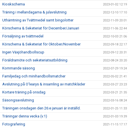
Kioskschema
2023-01-02 12:19
Träning i mellandagarna & julavslutning
2022-12-10 17:10
Uthämtning av Tvättmedel samt bingolotter
2022-11-09 20:01
Körschema & Seketeriat för December/Januari
2022-11-06 22:44
Försäljning av tvättmedel
2022-10-03 21:06
Körschema & Seketeriat för Oktober/November
2022-09-18 22:17
Ingen Växjöhandbollscup
2022-09-12 20:31
Föräldramöte och seketeriatsutbildning
2022-08-24 20:20
Kommande säsong
2022-07-29 19:24
Familjedag och minihandbollsmatcher
2022-05-02 21:41
Avslutning på O’learys & insamling av matchkläder
2022-03-27 23:23
Kortare träning på onsdag
2022-03-21 21:35
Säsongsavslutning
2022-03-16 08:24
Träningen onsdagen den 26:e januari är inställd.
2022-01-25 11:33
Träningar denna vecka (v.1)
2022-01-03 19:39
Fotografering
2021-11-15 17:17