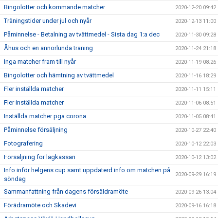
Bingolotter och kommande matcher
2020-12-20 09:42
Träningstider under jul och nyår
2020-12-13 11:00
Påminnelse - Betalning av tvättmedel - Sista dag 1:a dec
2020-11-30 09:28
Åhus och en annorlunda träning
2020-11-24 21:18
Inga matcher fram till nyår
2020-11-19 08:26
Bingolotter och hämtning av tvättmedel
2020-11-16 18:29
Fler inställda matcher
2020-11-11 15:11
Fler inställda matcher
2020-11-06 08:51
Inställda matcher pga corona
2020-11-05 08:41
Påminnelse försäljning
2020-10-27 22:40
Fotografering
2020-10-12 22:03
Försäljning för lagkassan
2020-10-12 13:02
Info inför helgens cup samt uppdaterd info om matchen på
2020-09-29 16:19
söndag
Sammanfattning från dagens försäldramöte
2020-09-26 13:04
Förädramöte och Skadevi
2020-09-16 16:18