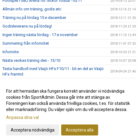
Poolspel i GBJ Arena för flickor födda -10/11
2019-03-13 20:57
Allmän info om träning, godis etc
2018-12-16 21:14
Träning nu på lördag 15:e december
2018-12-11 21:35
Godisleverans nu på lördag!
2018-11-29 21:59
Ingen träning nästa lördag - 17:e november
2018-11-10 12:49
Summering från infomötet
2018-11-01 07:32
Infomöte
2018-10-23 21:21
Nästa veckas träning den - 13/10
2018-10-07 20:08
Testa handboll med Växjö HFs F10/11 - bli en del av Växjö
2018-09-24 21:46
HFs framtid
Planerade cuper under säsongen
2018-09-22 12:42
Föräldramöte
För att hemsidan ska fungera korrekt använder vi nödvändiga
2018-09-16 14:16
cookies från SportAdmin. Dessa går inte att stänga av.
Nu startar vi upp säsongen 2018-2019
2018-08-27 20:10
Föreningen kan också använda frivilliga cookies, t.ex. för statistik
eller marknadsföring. Du väljer själv om du vill acceptera dessa.
Anpassa dina val
Cookie-inställningar
Gå till Webbversion
Acceptera nödvändiga
Acceptera alla