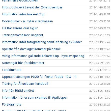
Påminnelse Godisburken
2019-11-24 20:16
Inför poolspel i Sävsjö den 24:e november
2019-11-18 23:34
Information inför Ankaret Cup
2019-11-13 21:57
Godisburken - nu fyller vi lagkassan
2019-11-05 20:59
IFK Karlskrona drar sig ur
2019-10-29 21:29
Träningsmatch mot Tingsryd
2019-10-21 15:22
Information inför fotografering samt utdelning av kläder
2019-10-19 17:42
Spelare från damlaget kommer på besök
2019-10-13 20:49
Viktig information gällande Ankaret Cup - byte av speldag
2019-10-07 20:52
Noteringar från föräldramötet
2019-09-29 13:28
Föräldramöte
2019-09-17 21:15
Uppstart säsongen 19/20 för flickor födda -10 & -11
2019-08-18 11:57
Träning för Åhus beachhandboll
2019-05-02 21:28
Info från förädramötet
2019-04-06 15:52
Information för er som ska med till Aprilcupen
2019-04-06 12:30
Föräldramöte
2019-03-13 21:29