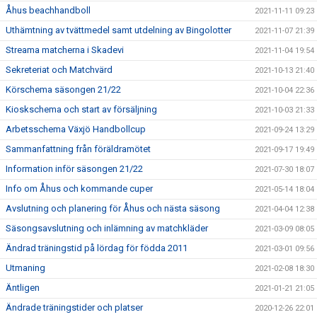
Åhus beachhandboll
2021-11-11 09:23
Uthämtning av tvättmedel samt utdelning av Bingolotter
2021-11-07 21:39
Streama matcherna i Skadevi
2021-11-04 19:54
Sekreteriat och Matchvärd
2021-10-13 21:40
Körschema säsongen 21/22
2021-10-04 22:36
Kioskschema och start av försäljning
2021-10-03 21:33
Arbetsschema Växjö Handbollcup
2021-09-24 13:29
Sammanfattning från föräldramötet
2021-09-17 19:49
Information inför säsongen 21/22
2021-07-30 18:07
Info om Åhus och kommande cuper
2021-05-14 18:04
Avslutning och planering för Åhus och nästa säsong
2021-04-04 12:38
Säsongsavslutning och inlämning av matchkläder
2021-03-09 08:05
Ändrad träningstid på lördag för födda 2011
2021-03-01 09:56
Utmaning
2021-02-08 18:30
Äntligen
2021-01-21 21:05
Ändrade träningstider och platser
2020-12-26 22:01