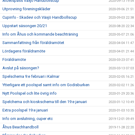
Arbetspass Växjö Handbollscup
2020-09-13 19:54
Utprovning föreningskläder
2020-09-06 21:51
Cupinfo - Skadevi och Växjö Handbollscup
2020-09-03 22:38
Uppstart säsongen 20/21
2020-08-20 22:34
Info om Åhus och kommande beachträning
2020-05-07 21:06
Sammanfattning från föräldramötet
2020-04-04 11:47
Lördagens föräldramöte
2020-04-01 21:44
Föräldramöte
2020-03-23 07:41
Avslut på säsongen?
2020-03-13 07:03
Spelschema 9:e februari i Kalmar
2020-02-05 16:21
Ytterligare ett poolspel samt info om Godisburken
2020-02-02 11:26
Nytt Poolspel och lite övrig info
2020-01-29 20:36
Spelchema och kioskschema till den 19:e januari
2020-01-12 10:49
Extra poolspel 19:e januari
2020-01-03 10:35
Info om avslutning, cuper etc
2019-12-01 09:49
Åhus Beachhandboll
2019-11-28 22:20