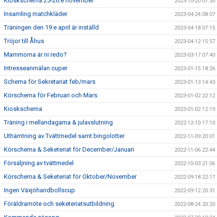
Kioskschema 25-26:e november
2023-10-20 07:30
Insamling matchkläder
2023-04-24 08:07
Träningen den 19:e april är inställd
2023-04-18 07:15
Tröjor till Åhus
2023-04-12 15:57
Mammorna är ni redo?
2023-03-17 07:40
Intresseanmälan cuper
2023-01-15 18:26
Schema för Sekretariat feb/mars
2023-01-13 14:43
Körschema för Februari och Mars
2023-01-02 22:12
Kioskschema
2023-01-02 12:19
Träning i mellandagarna & julavslutning
2022-12-10 17:10
Uthämtning av Tvättmedel samt bingolotter
2022-11-09 20:01
Körschema & Seketeriat för December/Januari
2022-11-06 22:44
Försäljning av tvättmedel
2022-10-03 21:06
Körschema & Seketeriat för Oktober/November
2022-09-18 22:17
Ingen Växjöhandbollscup
2022-09-12 20:31
Föräldramöte och seketeriatsutbildning
2022-08-24 20:20