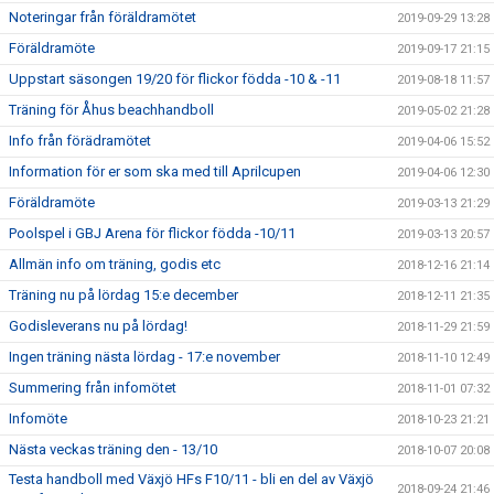
Noteringar från föräldramötet
2019-09-29 13:28
Föräldramöte
2019-09-17 21:15
Uppstart säsongen 19/20 för flickor födda -10 & -11
2019-08-18 11:57
Träning för Åhus beachhandboll
2019-05-02 21:28
Info från förädramötet
2019-04-06 15:52
Information för er som ska med till Aprilcupen
2019-04-06 12:30
Föräldramöte
2019-03-13 21:29
Poolspel i GBJ Arena för flickor födda -10/11
2019-03-13 20:57
Allmän info om träning, godis etc
2018-12-16 21:14
Träning nu på lördag 15:e december
2018-12-11 21:35
Godisleverans nu på lördag!
2018-11-29 21:59
Ingen träning nästa lördag - 17:e november
2018-11-10 12:49
Summering från infomötet
2018-11-01 07:32
Infomöte
2018-10-23 21:21
Nästa veckas träning den - 13/10
2018-10-07 20:08
Testa handboll med Växjö HFs F10/11 - bli en del av Växjö
2018-09-24 21:46