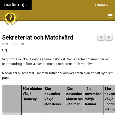
F15 (FÖDDA 11)
LOGGA IN
HEM
Sekreteriat och Matchvärd
NYHETER
<
>
2021-10-13 21:40
KALENDER
Hej,
MATCHER
Vi glömde skicka ut denna i förra utskicket. När vi har hemmamatcher och
sammandrag måste vi även bemanna sekreteriat och matchvärd.
TRUPPEN
Nedan ser ni schemat. Har man förhinder ansvarar man själv för att byta sitt
pass.
BILDGALLERI
30:e oktober
13:e
13:e
13:e
13:e
DOKUMENT
Växjö -
november
november
november
novem
Ronneby
Växjö -
Mönsterås
Växjö -
Växjö 
KONTAKT
Mönsterås
- Kalmar
Kalmar
Lödde
Viking