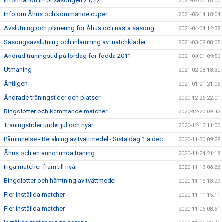
Information inför säsongen 21/22
2021-07-30 18:07
Info om Åhus och kommande cuper
2021-05-14 18:04
Avslutning och planering för Åhus och nästa säsong
2021-04-04 12:38
Säsongsavslutning och inlämning av matchkläder
2021-03-09 08:05
Ändrad träningstid på lördag för födda 2011
2021-03-01 09:56
Utmaning
2021-02-08 18:30
Äntligen
2021-01-21 21:05
Ändrade träningstider och platser
2020-12-26 22:01
Bingolotter och kommande matcher
2020-12-20 09:42
Träningstider under jul och nyår
2020-12-13 11:00
Påminnelse - Betalning av tvättmedel - Sista dag 1:a dec
2020-11-30 09:28
Åhus och en annorlunda träning
2020-11-24 21:18
Inga matcher fram till nyår
2020-11-19 08:26
Bingolotter och hämtning av tvättmedel
2020-11-16 18:29
Fler inställda matcher
2020-11-11 15:11
Fler inställda matcher
2020-11-06 08:51