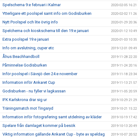
Spelschema 9:e februari i Kalmar
2020-02-05 16:21
Ytterligare ett poolspel samt info om Godisburken
2020-02-02 11:26
Nytt Poolspel och lite övrig info
2020-01-29 20:36
Spelchema och kioskschema till den 19:e januari
2020-01-12 10:49
Extra poolspel 19:e januari
2020-01-03 10:35
Info om avslutning, cuper etc
2019-12-01 09:49
Åhus Beachhandboll
2019-11-28 22:20
Påminnelse Godisburken
2019-11-24 20:16
Inför poolspel i Sävsjö den 24:e november
2019-11-18 23:34
Information inför Ankaret Cup
2019-11-13 21:57
Godisburken - nu fyller vi lagkassan
2019-11-05 20:59
IFK Karlskrona drar sig ur
2019-10-29 21:29
Träningsmatch mot Tingsryd
2019-10-21 15:22
Information inför fotografering samt utdelning av kläder
2019-10-19 17:42
Spelare från damlaget kommer på besök
2019-10-13 20:49
Viktig information gällande Ankaret Cup - byte av speldag
2019-10-07 20:52