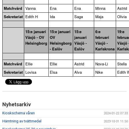
Matchvärd
Vanna
Ena
Ena
Minna
Astrid
Sekretariat
Edith H
Ida
Saga
Maja
Olivia
15:e januari
15:e januari
15:e
6:e
19:e
Växjö - OV
OV
januari
februari
februa
Helsingborg
Helsingborg
Växjö -
Växjö -
Växjö 
- Eslöv
Eslöv
Karlskrona
Karlsk
Matchvärd
Ellie
Ellie
Astrid
Nova-Li
Stella
Sekretariat
Lovisa
Elsa
Alva
Nike
Edith 
Nyhetsarkiv
Kioskschema våren
2024-01-22 07:33
Hämtning av tvättmedel
2023-10-31 11:50