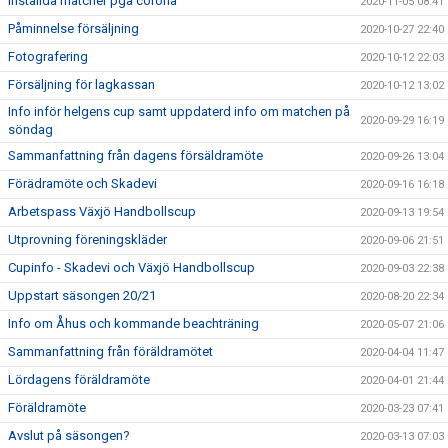
Inställda matcher pga corona
2020-11-05 08:41
Påminnelse försäljning
2020-10-27 22:40
Fotografering
2020-10-12 22:03
Försäljning för lagkassan
2020-10-12 13:02
Info inför helgens cup samt uppdaterd info om matchen på
2020-09-29 16:19
söndag
Sammanfattning från dagens försäldramöte
2020-09-26 13:04
Förädramöte och Skadevi
2020-09-16 16:18
Arbetspass Växjö Handbollscup
2020-09-13 19:54
Utprovning föreningskläder
2020-09-06 21:51
Cupinfo - Skadevi och Växjö Handbollscup
2020-09-03 22:38
Uppstart säsongen 20/21
2020-08-20 22:34
Info om Åhus och kommande beachträning
2020-05-07 21:06
Sammanfattning från föräldramötet
2020-04-04 11:47
Lördagens föräldramöte
2020-04-01 21:44
Föräldramöte
2020-03-23 07:41
Avslut på säsongen?
2020-03-13 07:03