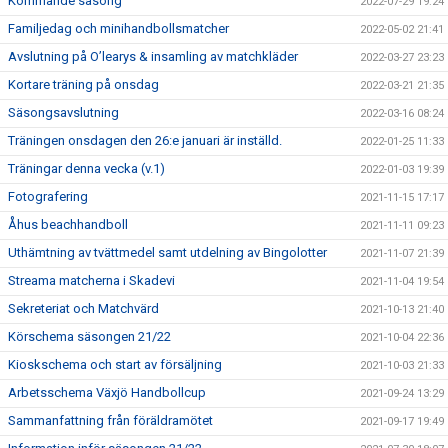
Kommande säsong
2022-07-29 19:24
Familjedag och minihandbollsmatcher
2022-05-02 21:41
Avslutning på O’learys & insamling av matchkläder
2022-03-27 23:23
Kortare träning på onsdag
2022-03-21 21:35
Säsongsavslutning
2022-03-16 08:24
Träningen onsdagen den 26:e januari är inställd.
2022-01-25 11:33
Träningar denna vecka (v.1)
2022-01-03 19:39
Fotografering
2021-11-15 17:17
Åhus beachhandboll
2021-11-11 09:23
Uthämtning av tvättmedel samt utdelning av Bingolotter
2021-11-07 21:39
Streama matcherna i Skadevi
2021-11-04 19:54
Sekreteriat och Matchvärd
2021-10-13 21:40
Körschema säsongen 21/22
2021-10-04 22:36
Kioskschema och start av försäljning
2021-10-03 21:33
Arbetsschema Växjö Handbollcup
2021-09-24 13:29
Sammanfattning från föräldramötet
2021-09-17 19:49