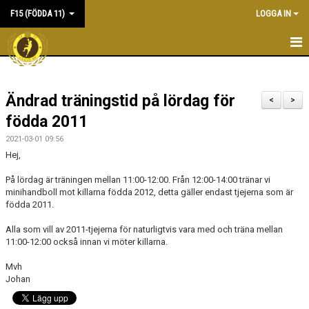
F15 (FÖDDA 11)
LOGGA IN
HEM
Ändrad träningstid på lördag för
NYHETER
<
>
födda 2011
KALENDER
2021-03-01 09:56
Hej,
MATCHER
På lördag är träningen mellan 11:00-12:00. Från 12:00-14:00 tränar vi
TRUPPEN
minihandboll mot killarna födda 2012, detta gäller endast tjejerna som är
födda 2011.
BILDGALLERI
Alla som vill av 2011-tjejerna för naturligtvis vara med och träna mellan
11:00-12:00 också innan vi möter killarna.
DOKUMENT
Mvh
KONTAKT
Johan