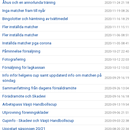
Åhus och en annorlunda träning
2020-11-24 21:18
Inga matcher fram till nyår
2020-11-19 08:26
Bingolotter och hämtning av tvättmedel
2020-11-16 18:29
Fler inställda matcher
2020-11-11 15:11
Fler inställda matcher
2020-11-06 08:51
Inställda matcher pga corona
2020-11-05 08:41
Påminnelse försäljning
2020-10-27 22:40
Fotografering
2020-10-12 22:03
Försäljning för lagkassan
2020-10-12 13:02
Info inför helgens cup samt uppdaterd info om matchen på
2020-09-29 16:19
söndag
Sammanfattning från dagens försäldramöte
2020-09-26 13:04
Förädramöte och Skadevi
2020-09-16 16:18
Arbetspass Växjö Handbollscup
2020-09-13 19:54
Utprovning föreningskläder
2020-09-06 21:51
Cupinfo - Skadevi och Växjö Handbollscup
2020-09-03 22:38
Uppstart säsongen 20/21
2020-08-20 22:34