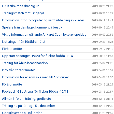
IFK Karlskrona drar sig ur
2019-10-29 21:29
Träningsmatch mot Tingsryd
2019-10-21 15:22
Information inför fotografering samt utdelning av kläder
2019-10-19 17:42
Spelare från damlaget kommer på besök
2019-10-13 20:49
Viktig information gällande Ankaret Cup - byte av speldag
2019-10-07 20:52
Noteringar från föräldramötet
2019-09-29 13:28
Föräldramöte
2019-09-17 21:15
Uppstart säsongen 19/20 för flickor födda -10 & -11
2019-08-18 11:57
Träning för Åhus beachhandboll
2019-05-02 21:28
Info från förädramötet
2019-04-06 15:52
Information för er som ska med till Aprilcupen
2019-04-06 12:30
Föräldramöte
2019-03-13 21:29
Poolspel i GBJ Arena för flickor födda -10/11
2019-03-13 20:57
Allmän info om träning, godis etc
2018-12-16 21:14
Träning nu på lördag 15:e december
2018-12-11 21:35
Godisleverans nu på lördag!
2018-11-29 21:59