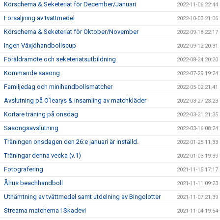
Körschema & Seketeriat för December/Januari
2022-11-06 22:44
Försäljning av tvättmedel
2022-10-03 21:06
Körschema & Seketeriat för Oktober/November
2022-09-18 22:17
Ingen Växjöhandbollscup
2022-09-12 20:31
Föräldramöte och seketeriatsutbildning
2022-08-24 20:20
Kommande säsong
2022-07-29 19:24
Familjedag och minihandbollsmatcher
2022-05-02 21:41
Avslutning på O’learys & insamling av matchkläder
2022-03-27 23:23
Kortare träning på onsdag
2022-03-21 21:35
Säsongsavslutning
2022-03-16 08:24
Träningen onsdagen den 26:e januari är inställd.
2022-01-25 11:33
Träningar denna vecka (v.1)
2022-01-03 19:39
Fotografering
2021-11-15 17:17
Åhus beachhandboll
2021-11-11 09:23
Uthämtning av tvättmedel samt utdelning av Bingolotter
2021-11-07 21:39
Streama matcherna i Skadevi
2021-11-04 19:54