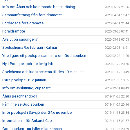
Info om Åhus och kommande beachträning
2020-05-07 21:06
Sammanfattning från föräldramötet
2020-04-04 11:47
Lördagens föräldramöte
2020-04-01 21:44
Föräldramöte
2020-03-23 07:41
Avslut på säsongen?
2020-03-13 07:03
Spelschema 9:e februari i Kalmar
2020-02-05 16:21
Ytterligare ett poolspel samt info om Godisburken
2020-02-02 11:26
Nytt Poolspel och lite övrig info
2020-01-29 20:36
Spelchema och kioskschema till den 19:e januari
2020-01-12 10:49
Extra poolspel 19:e januari
2020-01-03 10:35
Info om avslutning, cuper etc
2019-12-01 09:49
Åhus Beachhandboll
2019-11-28 22:20
Påminnelse Godisburken
2019-11-24 20:16
Inför poolspel i Sävsjö den 24:e november
2019-11-18 23:34
Information inför Ankaret Cup
2019-11-13 21:57
Godisburken - nu fyller vi lagkassan
2019-11-05 20:59