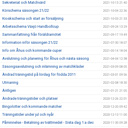
Sekreteriat och Matchvärd
2021-10-13 21:40
Körschema säsongen 21/22
2021-10-04 22:36
Kioskschema och start av försäljning
2021-10-03 21:33
Arbetsschema Växjö Handbollcup
2021-09-24 13:29
Sammanfattning från föräldramötet
2021-09-17 19:49
Information inför säsongen 21/22
2021-07-30 18:07
Info om Åhus och kommande cuper
2021-05-14 18:04
Avslutning och planering för Åhus och nästa säsong
2021-04-04 12:38
Säsongsavslutning och inlämning av matchkläder
2021-03-09 08:05
Ändrad träningstid på lördag för födda 2011
2021-03-01 09:56
Utmaning
2021-02-08 18:30
Äntligen
2021-01-21 21:05
Ändrade träningstider och platser
2020-12-26 22:01
Bingolotter och kommande matcher
2020-12-20 09:42
Träningstider under jul och nyår
2020-12-13 11:00
Påminnelse - Betalning av tvättmedel - Sista dag 1:a dec
2020-11-30 09:28