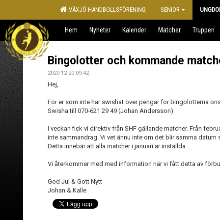
VÄXJÖ HANDBOLLSFÖRENING
SENIOR
UNGDO
Hem
Nyheter
Kalender
Matcher
Truppen
Bingolotter och kommande match
2020-12-20 09:42
Hej,
För er som inte har swishat över pengar för bingolotterna ön
Swisha till 070-621 29 49 (Johan Andersson)
I veckan fick vi direktiv från SHF gällande matcher. Från feb
inte sammandrag. Vi vet ännu inte om det blir samma datum so
Detta innebär att alla matcher i januari är inställda.
Vi återkommer med med information när vi fått detta av förb
God Jul & Gott Nytt
Johan & Kalle