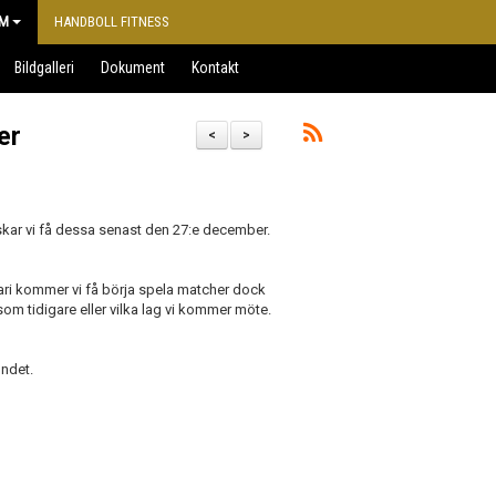
M
HANDBOLL FITNESS
Bildgalleri
Dokument
Kontakt
er
<
>
skar vi få dessa senast den 27:e december.
ruari kommer vi få börja spela matcher dock
m tidigare eller vilka lag vi kommer möte.
undet.