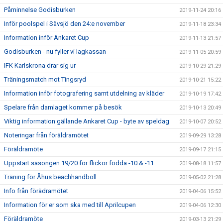
Påminnelse Godisburken
2019-11-24 20:16
Inför poolspel i Sävsjö den 24:e november
2019-11-18 23:34
Information inför Ankaret Cup
2019-11-13 21:57
Godisburken - nu fyller vi lagkassan
2019-11-05 20:59
IFK Karlskrona drar sig ur
2019-10-29 21:29
Träningsmatch mot Tingsryd
2019-10-21 15:22
Information inför fotografering samt utdelning av kläder
2019-10-19 17:42
Spelare från damlaget kommer på besök
2019-10-13 20:49
Viktig information gällande Ankaret Cup - byte av speldag
2019-10-07 20:52
Noteringar från föräldramötet
2019-09-29 13:28
Föräldramöte
2019-09-17 21:15
Uppstart säsongen 19/20 för flickor födda -10 & -11
2019-08-18 11:57
Träning för Åhus beachhandboll
2019-05-02 21:28
Info från förädramötet
2019-04-06 15:52
Information för er som ska med till Aprilcupen
2019-04-06 12:30
Föräldramöte
2019-03-13 21:29