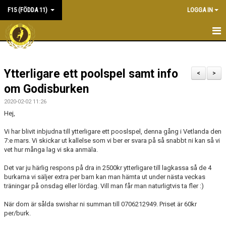
F15 (FÖDDA 11)
LOGGA IN
HEM
Ytterligare ett poolspel samt info
NYHETER
<
>
om Godisburken
KALENDER
2020-02-02 11:26
Hej,
MATCHER
Vi har blivit inbjudna till ytterligare ett pooslspel, denna gång i Vetlanda den
TRUPPEN
7:e mars. Vi skickar ut kallelse som vi ber er svara på så snabbt ni kan så vi
vet hur många lag vi ska anmäla.
BILDGALLERI
Det var ju härlig respons på dra in 2500kr ytterligare till lagkassa så de 4
burkarna vi säljer extra per barn kan man hämta ut under nästa veckas
DOKUMENT
träningar på onsdag eller lördag. Vill man får man naturligtvis ta fler :)
KONTAKT
När dom är sålda swishar ni summan till 0706212949. Priset är 60kr
per/burk.