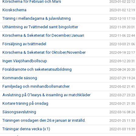
Körschema för Februari och Mars
2023-01-02 22:12
Kioskschema
2023-01-02 12:19
Träning i mellandagarna & julavslutning
2022-12-10 17:10
Uthämtning av Tvättmedel samt bingolotter
2022-11-09 20:01
Körschema & Seketeriat för December/Januari
2022-11-06 22:44
Försäljning av tvättmedel
2022-10-03 21:06
Körschema & Seketeriat för Oktober/November
2022-09-18 22:17
Ingen Växjöhandbollscup
2022-09-12 20:31
Föräldramöte och seketeriatsutbildning
2022-08-24 20:20
Kommande säsong
2022-07-29 19:24
Familjedag och minihandbollsmatcher
2022-05-02 21:41
Avslutning på O’learys & insamling av matchkläder
2022-03-27 23:23
Kortare träning på onsdag
2022-03-21 21:35
Säsongsavslutning
2022-03-16 08:24
Träningen onsdagen den 26:e januari är inställd.
2022-01-25 11:33
Träningar denna vecka (v.1)
2022-01-03 19:39