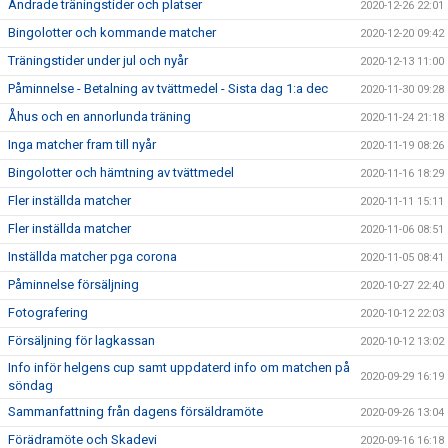
Ändrade träningstider och platser
2020-12-26 22:01
Bingolotter och kommande matcher
2020-12-20 09:42
Träningstider under jul och nyår
2020-12-13 11:00
Påminnelse - Betalning av tvättmedel - Sista dag 1:a dec
2020-11-30 09:28
Åhus och en annorlunda träning
2020-11-24 21:18
Inga matcher fram till nyår
2020-11-19 08:26
Bingolotter och hämtning av tvättmedel
2020-11-16 18:29
Fler inställda matcher
2020-11-11 15:11
Fler inställda matcher
2020-11-06 08:51
Inställda matcher pga corona
2020-11-05 08:41
Påminnelse försäljning
2020-10-27 22:40
Fotografering
2020-10-12 22:03
Försäljning för lagkassan
2020-10-12 13:02
Info inför helgens cup samt uppdaterd info om matchen på
2020-09-29 16:19
söndag
Sammanfattning från dagens försäldramöte
2020-09-26 13:04
Förädramöte och Skadevi
2020-09-16 16:18