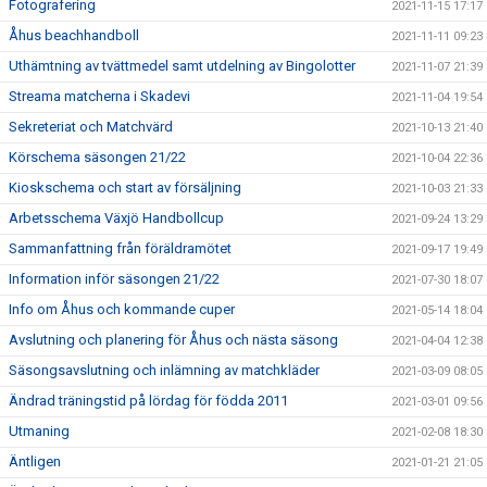
Fotografering
2021-11-15 17:17
Åhus beachhandboll
2021-11-11 09:23
Uthämtning av tvättmedel samt utdelning av Bingolotter
2021-11-07 21:39
Streama matcherna i Skadevi
2021-11-04 19:54
Sekreteriat och Matchvärd
2021-10-13 21:40
Körschema säsongen 21/22
2021-10-04 22:36
Kioskschema och start av försäljning
2021-10-03 21:33
Arbetsschema Växjö Handbollcup
2021-09-24 13:29
Sammanfattning från föräldramötet
2021-09-17 19:49
Information inför säsongen 21/22
2021-07-30 18:07
Info om Åhus och kommande cuper
2021-05-14 18:04
Avslutning och planering för Åhus och nästa säsong
2021-04-04 12:38
Säsongsavslutning och inlämning av matchkläder
2021-03-09 08:05
Ändrad träningstid på lördag för födda 2011
2021-03-01 09:56
Utmaning
2021-02-08 18:30
Äntligen
2021-01-21 21:05