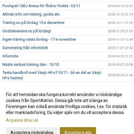
Poolspel i GBJ Arena för flickor födda -10/11
2019-03-13 20:57
Allmän info om träning, godis etc
2018-12-16 21:14
Träning nu på lördag 15:e december
2018-12-11 21:35
Godisleverans nu på lördag!
2018-11-29 21:59
Ingen träning nästa lördag - 17:e november
2018-11-10 12:49
Summering från infomötet
2018-11-01 07:32
Infomöte
2018-10-23 21:21
Nästa veckas träning den - 13/10
2018-10-07 20:08
Testa handboll med Växjö HFs F10/11 - bli en del av Växjö
2018-09-24 21:46
HFs framtid
Planerade cuper under säsongen
2018-09-22 12:42
Föräldramöte
För att hemsidan ska fungera korrekt använder vi nödvändiga
2018-09-16 14:16
cookies från SportAdmin. Dessa går inte att stänga av.
Nu startar vi upp säsongen 2018-2019
2018-08-27 20:10
Föreningen kan också använda frivilliga cookies, t.ex. för statistik
eller marknadsföring. Du väljer själv om du vill acceptera dessa.
Anpassa dina val
Cookie-inställningar
Gå till Webbversion
Acceptera nödvändiga
Acceptera alla