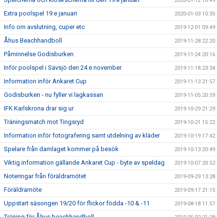
2020-01-12 10:49
Extra poolspel 19:e januari
2020-01-03 10:35
Info om avslutning, cuper etc
2019-12-01 09:49
Åhus Beachhandboll
2019-11-28 22:20
Påminnelse Godisburken
2019-11-24 20:16
Inför poolspel i Sävsjö den 24:e november
2019-11-18 23:34
Information inför Ankaret Cup
2019-11-13 21:57
Godisburken - nu fyller vi lagkassan
2019-11-05 20:59
IFK Karlskrona drar sig ur
2019-10-29 21:29
Träningsmatch mot Tingsryd
2019-10-21 15:22
Information inför fotografering samt utdelning av kläder
2019-10-19 17:42
Spelare från damlaget kommer på besök
2019-10-13 20:49
Viktig information gällande Ankaret Cup - byte av speldag
2019-10-07 20:52
Noteringar från föräldramötet
2019-09-29 13:28
Föräldramöte
2019-09-17 21:15
Uppstart säsongen 19/20 för flickor födda -10 & -11
2019-08-18 11:57
Träning för Åhus beachhandboll