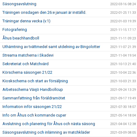
Säsongsavslutning
2022-03-16 08:24
Träningen onsdagen den 26:e januari är inställd.
2022-01-25 11:33
Träningar denna vecka (v.1)
2022-01-03 19:39
Fotografering
2021-11-15 17:17
Åhus beachhandboll
2021-11-11 09:23
Uthämtning av tvättmedel samt utdelning av Bingolotter
2021-11-07 21:39
Streama matcherna i Skadevi
2021-11-04 19:54
Sekreteriat och Matchvärd
2021-10-13 21:40
Körschema säsongen 21/22
2021-10-04 22:36
Kioskschema och start av försäljning
2021-10-03 21:33
Arbetsschema Växjö Handbollcup
2021-09-24 13:29
Sammanfattning från föräldramötet
2021-09-17 19:49
Information inför säsongen 21/22
2021-07-30 18:07
Info om Åhus och kommande cuper
2021-05-14 18:04
Avslutning och planering för Åhus och nästa säsong
2021-04-04 12:38
Säsongsavslutning och inlämning av matchkläder
2021-03-09 08:05