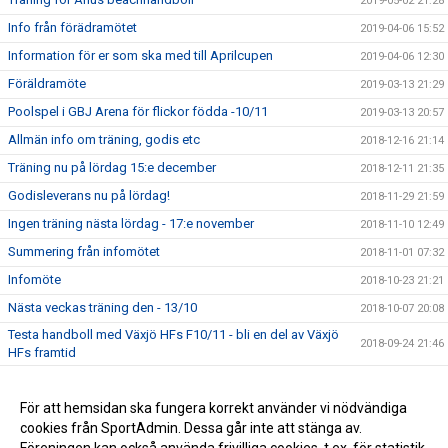
2019-05-02 21:28
Info från förädramötet
2019-04-06 15:52
Information för er som ska med till Aprilcupen
2019-04-06 12:30
Föräldramöte
2019-03-13 21:29
Poolspel i GBJ Arena för flickor födda -10/11
2019-03-13 20:57
Allmän info om träning, godis etc
2018-12-16 21:14
Träning nu på lördag 15:e december
2018-12-11 21:35
Godisleverans nu på lördag!
2018-11-29 21:59
Ingen träning nästa lördag - 17:e november
2018-11-10 12:49
Summering från infomötet
2018-11-01 07:32
Infomöte
2018-10-23 21:21
Nästa veckas träning den - 13/10
2018-10-07 20:08
Testa handboll med Växjö HFs F10/11 - bli en del av Växjö
2018-09-24 21:46
HFs framtid
Planerade cuper under säsongen
2018-09-22 12:42
Föräldramöte
För att hemsidan ska fungera korrekt använder vi nödvändiga
2018-09-16 14:16
cookies från SportAdmin. Dessa går inte att stänga av.
Nu startar vi upp säsongen 2018-2019
2018-08-27 20:10