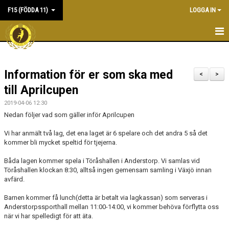
F15 (FÖDDA 11)
LOGGA IN
HEM
Information för er som ska med
NYHETER
<
>
till Aprilcupen
KALENDER
2019-04-06 12:30
Nedan följer vad som gäller inför Aprilcupen
MATCHER
Vi har anmält två lag, det ena laget är 6 spelare och det andra 5 så det
TRUPPEN
kommer bli mycket speltid för tjejerna.
Båda lagen kommer spela i Töråshallen i Anderstorp. Vi samlas vid
BILDGALLERI
Töråshallen klockan 8:30, alltså ingen gemensam samling i Växjö innan
avfärd.
DOKUMENT
Barnen kommer få lunch(detta är betalt via lagkassan) som serveras i
KONTAKT
Anderstorpssporthall mellan 11:00-14:00, vi kommer behöva förflytta oss
när vi har spelledigt för att äta.