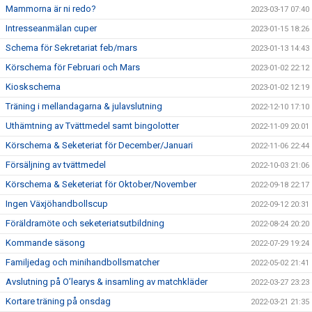
Mammorna är ni redo?
2023-03-17 07:40
Intresseanmälan cuper
2023-01-15 18:26
Schema för Sekretariat feb/mars
2023-01-13 14:43
Körschema för Februari och Mars
2023-01-02 22:12
Kioskschema
2023-01-02 12:19
Träning i mellandagarna & julavslutning
2022-12-10 17:10
Uthämtning av Tvättmedel samt bingolotter
2022-11-09 20:01
Körschema & Seketeriat för December/Januari
2022-11-06 22:44
Försäljning av tvättmedel
2022-10-03 21:06
Körschema & Seketeriat för Oktober/November
2022-09-18 22:17
Ingen Växjöhandbollscup
2022-09-12 20:31
Föräldramöte och seketeriatsutbildning
2022-08-24 20:20
Kommande säsong
2022-07-29 19:24
Familjedag och minihandbollsmatcher
2022-05-02 21:41
Avslutning på O’learys & insamling av matchkläder
2022-03-27 23:23
Kortare träning på onsdag
2022-03-21 21:35