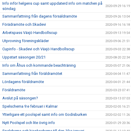
Info inför helgens cup samt uppdaterd info om matchen på
2020-09-29 16:19
söndag
Sammanfattning från dagens försäldramöte
2020-09-26 13:04
Förädramöte och Skadevi
2020-09-16 16:18
Arbetspass Växjö Handbollscup
2020-09-13 19:54
Utprovning föreningskläder
2020-09-06 21:51
Cupinfo - Skadevi och Växjö Handbollscup
2020-09-03 22:38
Uppstart säsongen 20/21
2020-08-20 22:34
Info om Åhus och kommande beachträning
2020-05-07 21:06
Sammanfattning från föräldramötet
2020-04-04 11:47
Lördagens föräldramöte
2020-04-01 21:44
Föräldramöte
2020-03-23 07:41
Avslut på säsongen?
2020-03-13 07:03
Spelschema 9:e februari i Kalmar
2020-02-05 16:21
Ytterligare ett poolspel samt info om Godisburken
2020-02-02 11:26
Nytt Poolspel och lite övrig info
2020-01-29 20:36
Spelchema och kioskschema till den 19:e januari