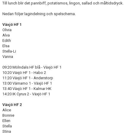
Till lunch blir det pannbiff, potatismos, lingon, sallad och måltidsdryck.
Nedan följer lagindelning och spelschema.
Växjö HF 1
Olivia
Alva
Edith
Elsa
Stella-Li
Vanna
09:20 Mölndals HF blå - Växjö HF 1
10:20 Växjö HF 1 - Habo 2
11:20 Växjö HF 1 - Anderstorp
13:00 Värnamo 1 - Växjö HF 1
13:40 Växjö HF 1 - Kalmar HK
14:20 IK Cyrus 2 - Växjö HF 1
Växjö HF 2
Alice
Bonnie
Ellen
Stella
Stina