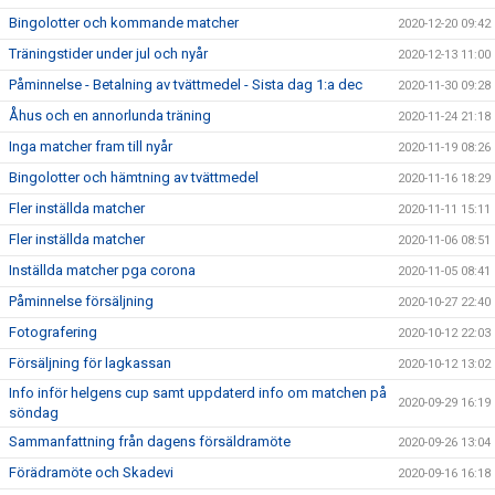
Bingolotter och kommande matcher
2020-12-20 09:42
Träningstider under jul och nyår
2020-12-13 11:00
Påminnelse - Betalning av tvättmedel - Sista dag 1:a dec
2020-11-30 09:28
Åhus och en annorlunda träning
2020-11-24 21:18
Inga matcher fram till nyår
2020-11-19 08:26
Bingolotter och hämtning av tvättmedel
2020-11-16 18:29
Fler inställda matcher
2020-11-11 15:11
Fler inställda matcher
2020-11-06 08:51
Inställda matcher pga corona
2020-11-05 08:41
Påminnelse försäljning
2020-10-27 22:40
Fotografering
2020-10-12 22:03
Försäljning för lagkassan
2020-10-12 13:02
Info inför helgens cup samt uppdaterd info om matchen på
2020-09-29 16:19
söndag
Sammanfattning från dagens försäldramöte
2020-09-26 13:04
Förädramöte och Skadevi
2020-09-16 16:18