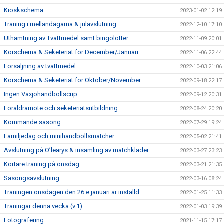
Kioskschema
2023-01-02 12:19
Träning i mellandagarna & julavslutning
2022-12-10 17:10
Uthämtning av Tvättmedel samt bingolotter
2022-11-09 20:01
Körschema & Seketeriat för December/Januari
2022-11-06 22:44
Försäljning av tvättmedel
2022-10-03 21:06
Körschema & Seketeriat för Oktober/November
2022-09-18 22:17
Ingen Växjöhandbollscup
2022-09-12 20:31
Föräldramöte och seketeriatsutbildning
2022-08-24 20:20
Kommande säsong
2022-07-29 19:24
Familjedag och minihandbollsmatcher
2022-05-02 21:41
Avslutning på O’learys & insamling av matchkläder
2022-03-27 23:23
Kortare träning på onsdag
2022-03-21 21:35
Säsongsavslutning
2022-03-16 08:24
Träningen onsdagen den 26:e januari är inställd.
2022-01-25 11:33
Träningar denna vecka (v.1)
2022-01-03 19:39
Fotografering
2021-11-15 17:17