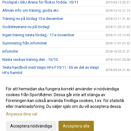
Poolspel i GBJ Arena för flickor födda -10/11
2019-03-13 20:57
Allmän info om träning, godis etc
2018-12-16 21:14
Träning nu på lördag 15:e december
2018-12-11 21:35
Godisleverans nu på lördag!
2018-11-29 21:59
Ingen träning nästa lördag - 17:e november
2018-11-10 12:49
Summering från infomötet
2018-11-01 07:32
Infomöte
2018-10-23 21:21
Nästa veckas träning den - 13/10
2018-10-07 20:08
Testa handboll med Växjö HFs F10/11 - bli en del av Växjö
2018-09-24 21:46
HFs framtid
Planerade cuper under säsongen
2018-09-22 12:42
Föräldramöte
För att hemsidan ska fungera korrekt använder vi nödvändiga
2018-09-16 14:16
cookies från SportAdmin. Dessa går inte att stänga av.
Nu startar vi upp säsongen 2018-2019
2018-08-27 20:10
Föreningen kan också använda frivilliga cookies, t.ex. för statistik
eller marknadsföring. Du väljer själv om du vill acceptera dessa.
Anpassa dina val
Cookie-inställningar
Gå till Webbversion
Acceptera nödvändiga
Acceptera alla