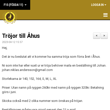
F15 (FÖDDA 11)
LOGGA IN
HEM
Tröjor till Åhus
NYHETER
<
>
2023-04-12 15:57
KALENDER
Hej,
MATCHER
Det är nu beslutat att vi kommer ha samma tröja som förra året i Åhus.
Ni som inte har eller vuxit ur er tröja behöver maila en beställning till Johan.
TRUPPEN
johan.niklas.andersson@gmail.com
BILDGALLERI
Storlekarna är 140, 152, 164, S, M, L, XL
Priser: Utan namn på ryggen 260kr med namn på ryggen 320kr. Betalning
DOKUMENT
görs i juni.
KONTAKT
Skicka också med 2 olika nummer som önskas på tröjan.
Beställningen måste vara gjord senast den 21:a april.