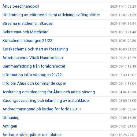
Åhus beachhandboll
2021-11-11 09:23
Uthämtning av tvättmedel samt utdelning av Bingolotter
2021-11-07 21:39
Streama matcherna i Skadevi
2021-11-04 19:54
Sekreteriat och Matchvärd
2021-10-13 21:40
Körschema säsongen 21/22
2021-10-04 22:36
Kioskschema och start av försäljning
2021-10-03 21:33
Arbetsschema Växjö Handbollcup
2021-09-24 13:29
Sammanfattning från föräldramötet
2021-09-17 19:49
Information inför säsongen 21/22
2021-07-30 18:07
Info om Åhus och kommande cuper
2021-05-14 18:04
Avslutning och planering för Åhus och nästa säsong
2021-04-04 12:38
Säsongsavslutning och inlämning av matchkläder
2021-03-09 08:05
Ändrad träningstid på lördag för födda 2011
2021-03-01 09:56
Utmaning
2021-02-08 18:30
Äntligen
2021-01-21 21:05
Ändrade träningstider och platser
2020-12-26 22:01