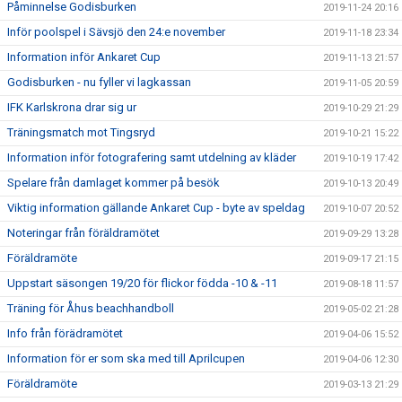
Påminnelse Godisburken
2019-11-24 20:16
Inför poolspel i Sävsjö den 24:e november
2019-11-18 23:34
Information inför Ankaret Cup
2019-11-13 21:57
Godisburken - nu fyller vi lagkassan
2019-11-05 20:59
IFK Karlskrona drar sig ur
2019-10-29 21:29
Träningsmatch mot Tingsryd
2019-10-21 15:22
Information inför fotografering samt utdelning av kläder
2019-10-19 17:42
Spelare från damlaget kommer på besök
2019-10-13 20:49
Viktig information gällande Ankaret Cup - byte av speldag
2019-10-07 20:52
Noteringar från föräldramötet
2019-09-29 13:28
Föräldramöte
2019-09-17 21:15
Uppstart säsongen 19/20 för flickor födda -10 & -11
2019-08-18 11:57
Träning för Åhus beachhandboll
2019-05-02 21:28
Info från förädramötet
2019-04-06 15:52
Information för er som ska med till Aprilcupen
2019-04-06 12:30
Föräldramöte
2019-03-13 21:29