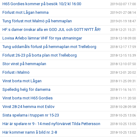
H65 Gordies kommer på besök 10/2 kl 16:00
2019-02-07 17:00
Förlust mot Lågan hemma
2019-01-27 08:14
Tung förlust mot Malmö på hemmaplan
2019-01-19 18:47
HF:s damer önskar alla en GOD JUL och GOTT NYTT ÅR!
2018-12-21 15:21
Lovisa Arlebo lämnar VHF för nya utmaningar
2018-12-18 09:00
Tung uddamåls förlust på hemmaplan mot Trelleborg
2018-12-17 17:59
Förlust 26-23 på borta plan mot Trelleborg
2018-12-15 15:39
Stor vinst på hemmaplan
2018-12-10 07:50
Förlust i Malmö
2018-12-01 20:02
Vinst borta mot Lågan
2018-11-25 09:31
Spelledig helg för damerna
2018-11-16 16:11
Vinst borta mot H65 Gordies
2018-11-11 20:50
Vinst 28-24 hemma mot Eslöv
2018-10-28 09:58
Sista spelarna i truppen nr 15-23
2018-10-25 13:06
Här är spelare nr 9 - 14 med nyförvärvet Tilda Pettersson
2018-10-25 13:05
Här kommer namn å bild nr. 2-8
2018-10-25 13:02