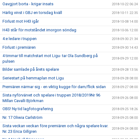
Oavgjort borta - krigar insats
2018-10-22 06:24
Härlig vinst i GBJ en torsdag kväll
2018-10-11 22:35
Förlust mot H43 igår
2018-10-08 14:00
H43 står för motståndet imorgon söndag
2018-10-06 12:00
4:e ledare i truppen
2018-09-30 21:34
Förlust i premiären
2018-09-30 14:43
4 timmar till matchstart mot Ligu- tar Ola Sundberg på
2018-09-29 12:00
pulsen
Bilder samlade på årets spelare
2018-09-28 13:56
Seriestart på hemmaplan mot Ligu
2018-09-28 08:00
Premiären närmar sig - en viktig kugge för dam/flick sidan
2018-09-27 08:00
Sista nyförvärvet och spelare i truppen 2018/2019Nr 96
2018-09-26 08:00
Millan Cavalli Björkman
OBS! Ny tid lagfotografering
2018-09-25 18:26
Nr. 17 Oliwia Carlström
2018-09-25 08:00
Sista veckan veckan före premiären och några spelare kvar.
2018-09-24 08:00
Nr. 23 Erica Gillgren