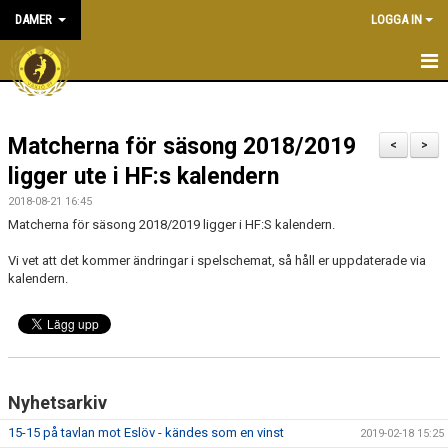
DAMER
LOGGA IN
HEM
Matcherna för säsong 2018/2019
NYHETER
<
>
ligger ute i HF:s kalendern
KALENDER
2018-08-21 16:45
Matcherna för säsong 2018/2019 ligger i HF:S kalendern.
TRUPPEN
Vi vet att det kommer ändringar i spelschemat, så håll er uppdaterade via
BILDGALLERI
kalendern.
DOKUMENT
KONTAKT
Nyhetsarkiv
MATCHER
15-15 på tavlan mot Eslöv - kändes som en vinst
2019-02-18 15:25