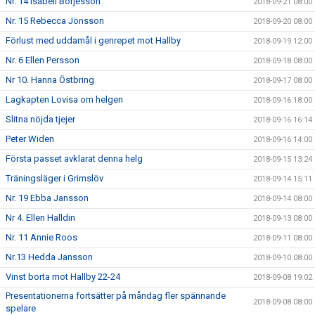
Nr. 14 Isabell Börjesson
2018-09-21 08:00
Nr. 15 Rebecca Jönsson
2018-09-20 08:00
Förlust med uddamål i genrepet mot Hallby
2018-09-19 12:00
Nr. 6 Ellen Persson
2018-09-18 08:00
Nr 10. Hanna Östbring
2018-09-17 08:00
Lagkapten Lovisa om helgen
2018-09-16 18:00
Slitna nöjda tjejer
2018-09-16 16:14
Peter Widen
2018-09-16 14:00
Första passet avklarat denna helg
2018-09-15 13:24
Träningsläger i Grimslöv
2018-09-14 15:11
Nr. 19 Ebba Jansson
2018-09-14 08:00
Nr 4. Ellen Halldin
2018-09-13 08:00
Nr. 11 Annie Roos
2018-09-11 08:00
Nr.13 Hedda Jansson
2018-09-10 08:00
Vinst borta mot Hallby 22-24
2018-09-08 19:02
Presentationerna fortsätter på måndag fler spännande
2018-09-08 08:00
spelare