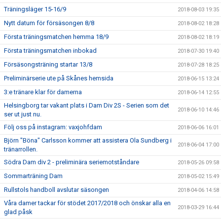
Träningsläger 15-16/9
2018-08-03 19:35
Nytt datum för försäsongen 8/8
2018-08-02 18:28
Första träningsmatchen hemma 18/9
2018-08-02 18:19
Första träningsmatchen inbokad
2018-07-30 19:40
Försäsongsträning startar 13/8
2018-07-28 18:25
Preliminärserie ute på Skånes hemsida
2018-06-15 13:24
3:e tränare klar för damerna
2018-06-14 12:55
Helsingborg tar vakant plats i Dam Div 2S - Serien som det
2018-06-10 14:46
ser ut just nu.
Följ oss på instagram: vaxjohfdam
2018-06-06 16:01
Björn "Böna" Carlsson kommer att assistera Ola Sundberg i
2018-06-04 17:00
tränarrollen.
Södra Dam div 2 - preliminära seriemotståndare
2018-05-26 09:58
Sommarträning Dam
2018-05-02 15:49
Rullstols handboll avslutar säsongen
2018-04-06 14:58
Våra damer tackar för stödet 2017/2018 och önskar alla en
2018-03-29 16:44
glad påsk