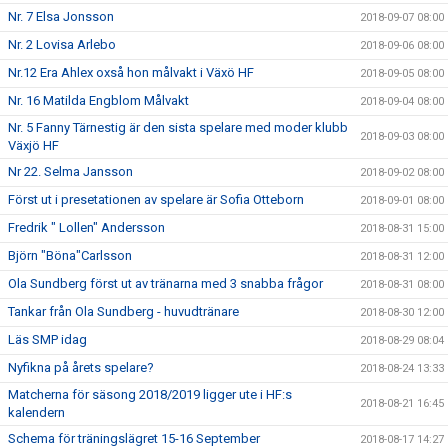
Nr. 7 Elsa Jonsson
2018-09-07 08:00
Nr. 2 Lovisa Arlebo
2018-09-06 08:00
Nr.12 Era Ahlex oxså hon målvakt i Växö HF
2018-09-05 08:00
Nr. 16 Matilda Engblom Målvakt
2018-09-04 08:00
Nr. 5 Fanny Tärnestig är den sista spelare med moder klubb
2018-09-03 08:00
Växjö HF
Nr 22. Selma Jansson
2018-09-02 08:00
Först ut i presetationen av spelare är Sofia Otteborn
2018-09-01 08:00
Fredrik " Lollen" Andersson
2018-08-31 15:00
Björn "Böna"Carlsson
2018-08-31 12:00
Ola Sundberg först ut av tränarna med 3 snabba frågor
2018-08-31 08:00
Tankar från Ola Sundberg - huvudtränare
2018-08-30 12:00
Läs SMP idag
2018-08-29 08:04
Nyfikna på årets spelare?
2018-08-24 13:33
Matcherna för säsong 2018/2019 ligger ute i HF:s
2018-08-21 16:45
kalendern
Schema för träningslägret 15-16 September
2018-08-17 14:27