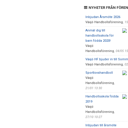
NYHETER FRÅN FÖRE
Inbjudan Årsmöte 2026
Växjö Handbollsförening
,
15
Anmäl dig till
handbollsskola för
barn födda 2020!
Växjö
Handbollsförening
,
04/05 1
Växjö HF bjuder in till So
Växjö Handbollsförening
,
02
Sportlovshandboll
Växjö
Handbollsförening
,
21/01 13:30
Handbollsskola födda
2019
Växjö
Handbollsförening
,
27/10 10-27
Inbjudan till årsmöte