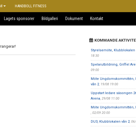
M
HANDBOLL FITNESS
Lagets sponsorer
Bildgalleri
Dokument
Kontakt
KOMMANDE AKTIVITE
rangerar!
Styrelsemöte, Klubblokalen 
18:30
Spelarutbildning, Griffel Ar
09:00
Möte Ungdomskommittén, K
vån 2
, 19/08 19:00
Uppstart ledare säsongen 26/
Arena
, 29/08 11:00
Möte Ungdomskommittén, Di
, 02/09 20:00
DU3, Klubblokalen vån 2
, 06