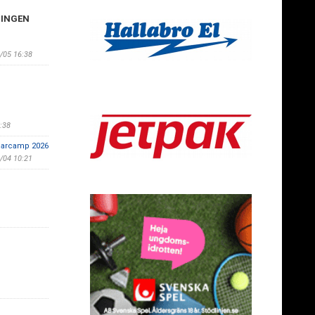
NINGEN
/05 16:38
5:38
mmarcamp 2026
/04 10:21