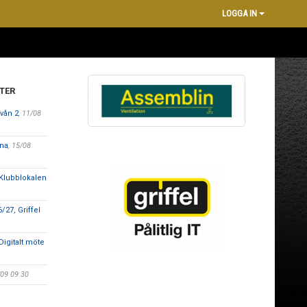
LOGGA IN
TER
vån 2
, 11/08
ena
, 15/08
lubblokalen
27, Griffel
gitalt möte
/09 09:30