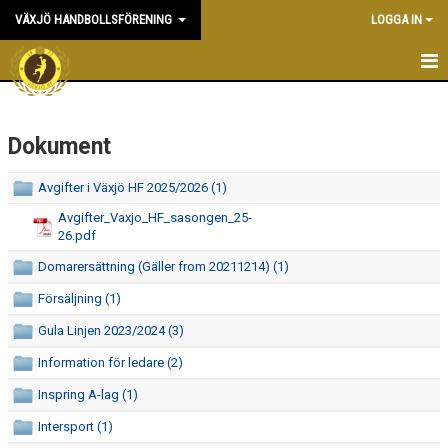
VÄXJÖ HANDBOLLSFÖRENING
LOGGA IN
HEM
Dokument
NYHETER
OM KLUBBEN
Avgifter i Växjö HF 2025/2026 (1)
Avgifter_Vaxjo_HF_sasongen_25-
KONTAKT & KANSLI
26.pdf
Domarersättning (Gäller from 20211214) (1)
KALENDER
Försäljning (1)
DOKUMENT
Gula Linjen 2023/2024 (3)
VÅRA LAG
Information för ledare (2)
Inspring A-lag (1)
MATCHER
Intersport (1)