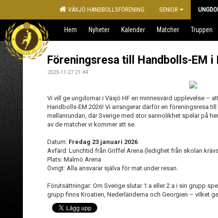
VÄXJÖ HANDBOLLSFÖRENING
SENIOR
UNGDO
Hem
Nyheter
Kalender
Matcher
Truppen
Föreningsresa till Handbolls-EM 
2025-11-27 21:44
Vi vill ge ungdomar i Växjö HF en minnesvärd upplevelse – att
Handbolls-EM 2026! Vi arrangerar därför en föreningsresa till 
mellanrundan, där Sverige med stor sannolikhet spelar på he
av de matcher vi kommer att se.
Datum:
Fredag 23 januari 2026
Avfärd: Lunchtid från Griffel Arena (ledighet från skolan kräv
Plats: Malmö Arena
Övrigt: Alla ansvarar själva för mat under resan.
Förutsättningar: Om Sverige slutar 1:a eller 2:a i sin grupp s
grupp finns Kroatien, Nederländerna och Georgien – vilket ger 