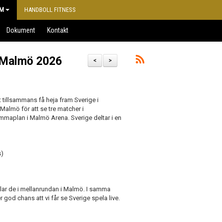
M
HANDBOLL FITNESS
Dokument
Kontakt
i Malmö 2026
<
>
 tillsammans få heja fram Sverige i
Malmö för att se tre matcher i
mmaplan i Malmö Arena. Sverige deltar i en
s)
pelar de i mellanrundan i Malmö. I samma
god chans att vi får se Sverige spela live.