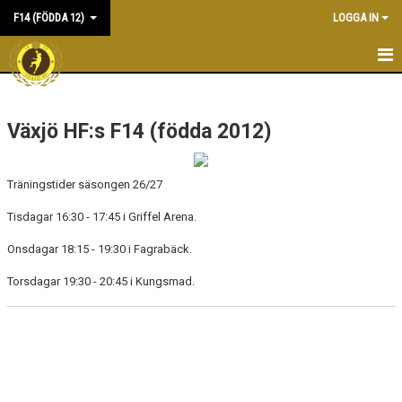
F14 (FÖDDA 12)
LOGGA IN
HEM
Växjö HF:s F14 (födda 2012)
KALENDER
MATCHER
Träningstider säsongen 26/27
TRUPPEN
Tisdagar 16:30 - 17:45 i Griffel Arena.
KONTAKT
Onsdagar 18:15 - 19:30 i Fagrabäck.
Torsdagar 19:30 - 20:45 i Kungsmad.