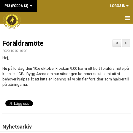
P13 (FÖDDA 13)
LOGGA IN
HEM
Föräldramöte
NYHETER
<
>
2020-10-07 10:09
KALENDER
Hej,
MATCHER
Nu på lördag den 10:e oktober klockan 9:00 har vi ett kort föräldramöte på
kansliet i GBJ Bygg Arena om hur säsongen kommer se ut samt att vi
behöver hjälpas åt att hitta en lösning så vi blir fler föräldrar som hjälper till
TRUPPEN
på träningarna.
BILDGALLERI
DOKUMENT
KONTAKT
Nyhetsarkiv