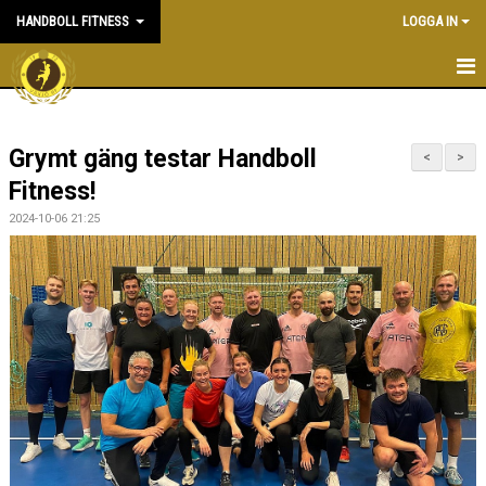
HANDBOLL FITNESS
LOGGA IN
HEM
Grymt gäng testar Handboll
NYHETER
<
>
Fitness!
KONTAKT
2024-10-06 21:25
KALENDER