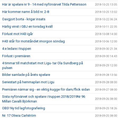
Här är spelare nr 9 - 14 med nyförvärvet Tilda Pettersson
2018-10-25 13:05
Här kommer namn å bild nr. 2-8
2018-10-25 13:02
Oavgjort borta - krigar insats
2018-10-22 06:24
Härlig vinst i GBJ en torsdag kväll
2018-10-11 22:35
Förlust mot H43 igår
2018-10-08 14:00
H43 står för motståndet imorgon söndag
2018-10-06 12:00
4:e ledare i truppen
2018-09-30 21:34
Förlust i premiären
2018-09-30 14:43
4 timmar till matchstart mot Ligu- tar Ola Sundberg på
2018-09-29 12:00
pulsen
Bilder samlade på årets spelare
2018-09-28 13:56
Seriestart på hemmaplan mot Ligu
2018-09-28 08:00
Premiären närmar sig - en viktig kugge för dam/flick sidan
2018-09-27 08:00
Sista nyförvärvet och spelare i truppen 2018/2019Nr 96
2018-09-26 08:00
Millan Cavalli Björkman
OBS! Ny tid lagfotografering
2018-09-25 18:26
Nr. 17 Oliwia Carlström
2018-09-25 08:00