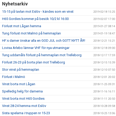
Nyhetsarkiv
15-15 på tavlan mot Eslöv - kändes som en vinst
2019-02-18 15:25
H65 Gordies kommer på besök 10/2 kl 16:00
2019-02-07 17:00
Förlust mot Lågan hemma
2019-01-27 08:14
Tung förlust mot Malmö på hemmaplan
2019-01-19 18:47
HF:s damer önskar alla en GOD JUL och GOTT NYTT ÅR!
2018-12-21 15:21
Lovisa Arlebo lämnar VHF för nya utmaningar
2018-12-18 09:00
Tung uddamåls förlust på hemmaplan mot Trelleborg
2018-12-17 17:59
Förlust 26-23 på borta plan mot Trelleborg
2018-12-15 15:39
Stor vinst på hemmaplan
2018-12-10 07:50
Förlust i Malmö
2018-12-01 20:02
Vinst borta mot Lågan
2018-11-25 09:31
Spelledig helg för damerna
2018-11-16 16:11
Vinst borta mot H65 Gordies
2018-11-11 20:50
Vinst 28-24 hemma mot Eslöv
2018-10-28 09:58
Sista spelarna i truppen nr 15-23
2018-10-25 13:06