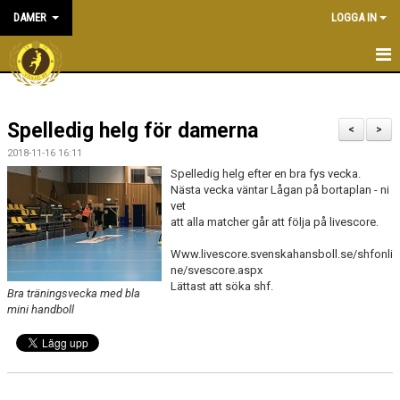
DAMER
LOGGA IN
HEM
Spelledig helg för damerna
NYHETER
<
>
2018-11-16 16:11
KALENDER
Spelledig helg efter en bra fys vecka.
Nästa vecka väntar Lågan på bortaplan - ni
TRUPPEN
vet
att alla matcher går att följa på livescore.
BILDGALLERI
Www.livescore.svenskahansboll.se/shfonli
ne/svescore.aspx
DOKUMENT
Lättast att söka shf.
Bra träningsvecka med bla
mini handboll
KONTAKT
MATCHER