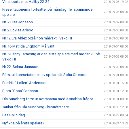
Vinst borta mot Hallby 22-24
2018-09-08 19:02
Presentationerna fortsätter på måndag fler spännande
2018-09-08 08:00
spelare
Nr. 7 Elsa Jonsson
2018-09-07 08:00
Nr. 2 Lovisa Arlebo
2018-09-06 08:00
Nr.12 Era Ahlex oxså hon målvakt i Växö HF
2018-09-05 08:00
Nr. 16 Matilda Engblom Målvakt
2018-09-04 08:00
Nr. 5 Fanny Tärnestig är den sista spelare med moder klubb
2018-09-03 08:00
Växjö HF
Nr 22. Selma Jansson
2018-09-02 08:00
Först ut i presetationen av spelare är Sofia Otteborn
2018-09-01 08:00
Fredrik " Lollen" Andersson
2018-08-31 15:00
Björn "Böna"Carlsson
2018-08-31 12:00
Ola Sundberg först ut av tränarna med 3 snabba frågor
2018-08-31 08:00
Tankar från Ola Sundberg - huvudtränare
2018-08-30 12:00
Läs SMP idag
2018-08-29 08:04
Nyfikna på årets spelare?
2018-08-24 13:33