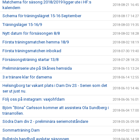
Matcherna för säsong 2018/2019 ligger ute i HF:s
2018-08-21 16:45
kalendern
Schema för träningslägret 15-16 September
2018-08-17 14:27
Träningsläger 15-16/9
2018-08-03 19:35
Nytt datum för försäsongen 8/8
2018-08-02 18:28
Första träningsmatchen hemma 18/9
2018-08-02 18:19
Första träningsmatchen inbokad
2018-07-30 19:40
Försäsongsträning startar 13/8
2018-07-28 18:25
Preliminärserie ute på Skånes hemsida
2018-06-15 13:24
3:e tränare klar för damerna
2018-06-14 12:55
Helsingborg tar vakant plats i Dam Div 2S - Serien som det
2018-06-10 14:46
ser ut just nu.
Följ oss på instagram: vaxjohfdam
2018-06-06 16:01
Björn "Böna" Carlsson kommer att assistera Ola Sundberg i
2018-06-04 17:00
tränarrollen.
Södra Dam div 2 - preliminära seriemotståndare
2018-05-26 09:58
Sommarträning Dam
2018-05-02 15:49
Rullstols handboll avslutar säsongen
2018-04-06 14:58