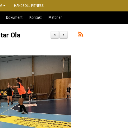
M
HANDBOLL FITNESS
Dokument
Kontakt
Matcher
 tar Ola
<
>