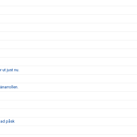
 ut just nu.
änarrollen.
glad påsk