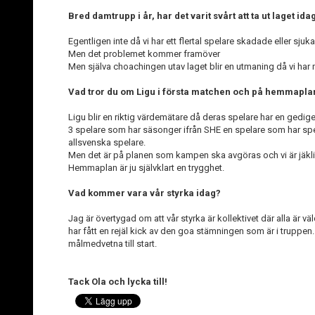
Bred damtrupp i år, har det varit svårt att ta ut laget ida
Egentligen inte då vi har ett flertal spelare skadade eller sjuka
Men det problemet kommer framöver
Men själva choachingen utav laget blir en utmaning då vi har
Vad tror du om Ligu i första matchen och på hemmapla
Ligu blir en riktig värdemätare då deras spelare har en gedige
3 spelare som har säsonger ifrån SHE en spelare som har spel
allsvenska spelare.
Men det är på planen som kampen ska avgöras och vi är jäkli
Hemmaplan är ju självklart en trygghet.
Vad kommer vara vår styrka idag?
Jag är övertygad om att vår styrka är kollektivet där alla är
har fått en rejäl kick av den goa stämningen som är i truppe
målmedvetna till start.
Tack Ola och lycka till!