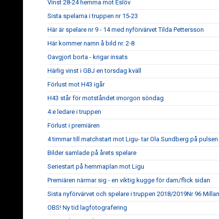
Vinst 28-24 hemma mot Eslöv
Sista spelarna i truppen nr 15-23
Här är spelare nr 9 - 14 med nyförvärvet Tilda Pettersson
Här kommer namn å bild nr. 2-8
Oavgjort borta - krigar insats
Härlig vinst i GBJ en torsdag kväll
Förlust mot H43 igår
H43 står för motståndet imorgon söndag
4:e ledare i truppen
Förlust i premiären
4 timmar till matchstart mot Ligu- tar Ola Sundberg på pulsen
Bilder samlade på årets spelare
Seriestart på hemmaplan mot Ligu
Premiären närmar sig - en viktig kugge för dam/flick sidan
Sista nyförvärvet och spelare i truppen 2018/2019Nr 96 Milla
OBS! Ny tid lagfotografering