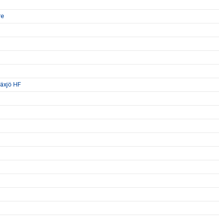
re
Växjö HF