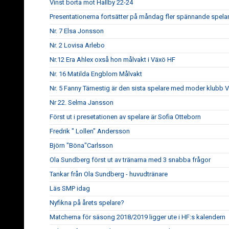
Vinst borta mot Hallby 22-24
Presentationerna fortsätter på måndag fler spännande spela
Nr. 7 Elsa Jonsson
Nr. 2 Lovisa Arlebo
Nr.12 Era Ahlex oxså hon målvakt i Växö HF
Nr. 16 Matilda Engblom Målvakt
Nr. 5 Fanny Tärnestig är den sista spelare med moder klubb 
Nr 22. Selma Jansson
Först ut i presetationen av spelare är Sofia Otteborn
Fredrik " Lollen" Andersson
Björn "Böna"Carlsson
Ola Sundberg först ut av tränarna med 3 snabba frågor
Tankar från Ola Sundberg - huvudtränare
Läs SMP idag
Nyfikna på årets spelare?
Matcherna för säsong 2018/2019 ligger ute i HF:s kalendern