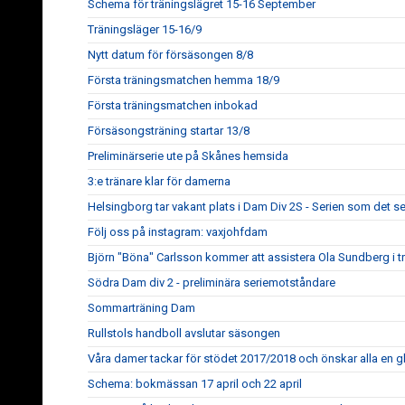
Schema för träningslägret 15-16 September
Träningsläger 15-16/9
Nytt datum för försäsongen 8/8
Första träningsmatchen hemma 18/9
Första träningsmatchen inbokad
Försäsongsträning startar 13/8
Preliminärserie ute på Skånes hemsida
3:e tränare klar för damerna
Helsingborg tar vakant plats i Dam Div 2S - Serien som det ser
Följ oss på instagram: vaxjohfdam
Björn "Böna" Carlsson kommer att assistera Ola Sundberg i tr
Södra Dam div 2 - preliminära seriemotståndare
Sommarträning Dam
Rullstols handboll avslutar säsongen
Våra damer tackar för stödet 2017/2018 och önskar alla en 
Schema: bokmässan 17 april och 22 april