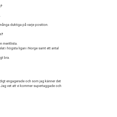
g?
.
 många duktiga på varje position.
n?
n meritlista.
at i högsta ligan i Norge samt ett antal
gt bra.
 väldigt engagerade och som jag känner det
n. Jag vet att vi kommer supertaggade och