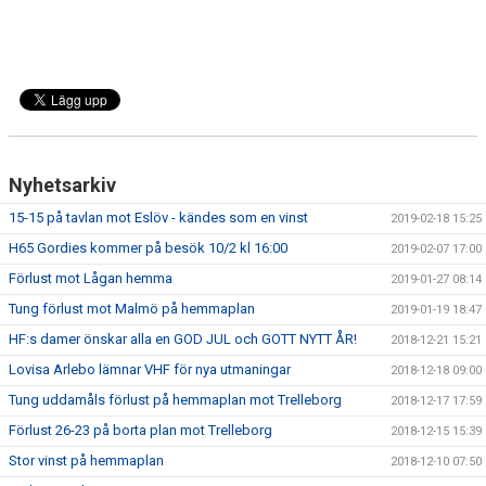
Nyhetsarkiv
15-15 på tavlan mot Eslöv - kändes som en vinst
2019-02-18 15:25
H65 Gordies kommer på besök 10/2 kl 16:00
2019-02-07 17:00
Förlust mot Lågan hemma
2019-01-27 08:14
Tung förlust mot Malmö på hemmaplan
2019-01-19 18:47
HF:s damer önskar alla en GOD JUL och GOTT NYTT ÅR!
2018-12-21 15:21
Lovisa Arlebo lämnar VHF för nya utmaningar
2018-12-18 09:00
Tung uddamåls förlust på hemmaplan mot Trelleborg
2018-12-17 17:59
Förlust 26-23 på borta plan mot Trelleborg
2018-12-15 15:39
Stor vinst på hemmaplan
2018-12-10 07:50