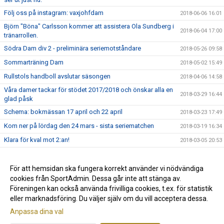
Följ oss på instagram: vaxjohfdam
2018-06-06 16:01
Björn "Böna" Carlsson kommer att assistera Ola Sundberg i
2018-06-04 17:00
tränarrollen.
Södra Dam div 2 - preliminära seriemotståndare
2018-05-26 09:58
Sommarträning Dam
2018-05-02 15:49
Rullstols handboll avslutar säsongen
2018-04-06 14:58
Våra damer tackar för stödet 2017/2018 och önskar alla en
2018-03-29 16:44
glad påsk
Schema: bokmässan 17 april och 22 april
2018-03-23 17:49
Kom ner på lördag den 24 mars - sista seriematchen
2018-03-19 16:34
Klara för kval mot 2:an!
2018-03-05 20:53
Matchen mot Landskrona 21/1 är flyttad
2018-01-18 15:55
God Jul och Gott Nytt år!
För att hemsidan ska fungera korrekt använder vi nödvändiga
2017-12-22 15:00
cookies från SportAdmin. Dessa går inte att stänga av.
Spelarmöte 18 dec
2017-12-10 10:29
Föreningen kan också använda frivilliga cookies, t.ex. för statistik
eller marknadsföring. Du väljer själv om du vill acceptera dessa.
Anpassa dina val