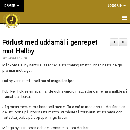
DAMER
LOGGA IN
HEM
Förlust med uddamål i genrepet
NYHETER
<
>
mot Hallby
KALENDER
2018-09-19 12:00
Igår kom Hallby ner till GBJ för en sista träningsmatch innan nästa helgs
TRUPPEN
premiär mot Ligu.
BILDGALLERI
Hallby vann med 1 boll när slutsignalen ljöd.
Publiken fick se en spännande och svängig match där damerna smällde på
DOKUMENT
framåt och bakåt.
KONTAKT
Såg bitvis mycket bra handboll men vi får oxså ta med oss att det finns en
del att jobba på inför nästa match. Vi måste få försvaret att stämma och
MATCHER
fortsätta jobba på uppspelnings fasen.
Många nya i truppen och det kommer bli bra det här.