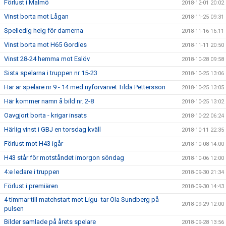
Förlust i Malmö
2018-12-01 20:02
Vinst borta mot Lågan
2018-11-25 09:31
Spelledig helg för damerna
2018-11-16 16:11
Vinst borta mot H65 Gordies
2018-11-11 20:50
Vinst 28-24 hemma mot Eslöv
2018-10-28 09:58
Sista spelarna i truppen nr 15-23
2018-10-25 13:06
Här är spelare nr 9 - 14 med nyförvärvet Tilda Pettersson
2018-10-25 13:05
Här kommer namn å bild nr. 2-8
2018-10-25 13:02
Oavgjort borta - krigar insats
2018-10-22 06:24
Härlig vinst i GBJ en torsdag kväll
2018-10-11 22:35
Förlust mot H43 igår
2018-10-08 14:00
H43 står för motståndet imorgon söndag
2018-10-06 12:00
4:e ledare i truppen
2018-09-30 21:34
Förlust i premiären
2018-09-30 14:43
4 timmar till matchstart mot Ligu- tar Ola Sundberg på
2018-09-29 12:00
pulsen
Bilder samlade på årets spelare
2018-09-28 13:56