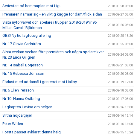
Seriestart på hemmaplan mot Ligu
2018-09-28 08:00
Premiären närmar sig - en viktig kugge för dam/flick sidan
2018-09-27 08:00
Sista nyförvärvet och spelare i truppen 2018/2019Nr 96
2018-09-26 08:00
Millan Cavalli Björkman
OBS! Ny tid lagfotografering
2018-09-25 18:26
Nr. 17 Oliwia Carlström
2018-09-25 08:00
Sista veckan veckan före premiären och några spelare kvar.
2018-09-24 08:00
Nr. 23 Erica Gillgren
Nr. 14 Isabell Börjesson
2018-09-21 08:00
Nr. 15 Rebecca Jönsson
2018-09-20 08:00
Förlust med uddamål i genrepet mot Hallby
2018-09-19 12:00
Nr. 6 Ellen Persson
2018-09-18 08:00
Nr 10. Hanna Östbring
2018-09-17 08:00
Lagkapten Lovisa om helgen
2018-09-16 18:00
Slitna nöjda tjejer
2018-09-16 16:14
Peter Widen
2018-09-16 14:00
Första passet avklarat denna helg
2018-09-15 13:24