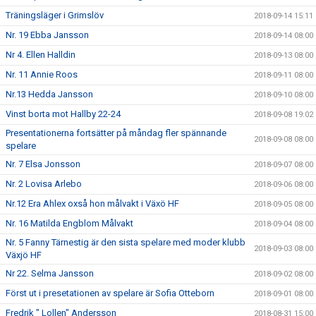
Träningsläger i Grimslöv
2018-09-14 15:11
Nr. 19 Ebba Jansson
2018-09-14 08:00
Nr 4. Ellen Halldin
2018-09-13 08:00
Nr. 11 Annie Roos
2018-09-11 08:00
Nr.13 Hedda Jansson
2018-09-10 08:00
Vinst borta mot Hallby 22-24
2018-09-08 19:02
Presentationerna fortsätter på måndag fler spännande
2018-09-08 08:00
spelare
Nr. 7 Elsa Jonsson
2018-09-07 08:00
Nr. 2 Lovisa Arlebo
2018-09-06 08:00
Nr.12 Era Ahlex oxså hon målvakt i Växö HF
2018-09-05 08:00
Nr. 16 Matilda Engblom Målvakt
2018-09-04 08:00
Nr. 5 Fanny Tärnestig är den sista spelare med moder klubb
2018-09-03 08:00
Växjö HF
Nr 22. Selma Jansson
2018-09-02 08:00
Först ut i presetationen av spelare är Sofia Otteborn
2018-09-01 08:00
Fredrik " Lollen" Andersson
2018-08-31 15:00