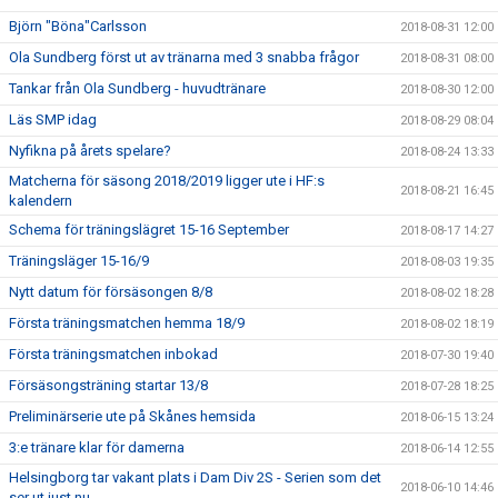
Björn "Böna"Carlsson
2018-08-31 12:00
Ola Sundberg först ut av tränarna med 3 snabba frågor
2018-08-31 08:00
Tankar från Ola Sundberg - huvudtränare
2018-08-30 12:00
Läs SMP idag
2018-08-29 08:04
Nyfikna på årets spelare?
2018-08-24 13:33
Matcherna för säsong 2018/2019 ligger ute i HF:s
2018-08-21 16:45
kalendern
Schema för träningslägret 15-16 September
2018-08-17 14:27
Träningsläger 15-16/9
2018-08-03 19:35
Nytt datum för försäsongen 8/8
2018-08-02 18:28
Första träningsmatchen hemma 18/9
2018-08-02 18:19
Första träningsmatchen inbokad
2018-07-30 19:40
Försäsongsträning startar 13/8
2018-07-28 18:25
Preliminärserie ute på Skånes hemsida
2018-06-15 13:24
3:e tränare klar för damerna
2018-06-14 12:55
Helsingborg tar vakant plats i Dam Div 2S - Serien som det
2018-06-10 14:46
ser ut just nu.