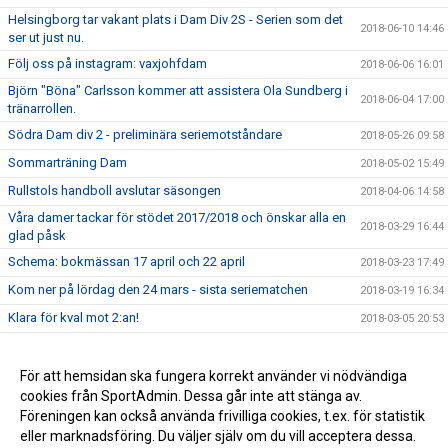
Helsingborg tar vakant plats i Dam Div 2S - Serien som det
2018-06-10 14:46
ser ut just nu.
Följ oss på instagram: vaxjohfdam
2018-06-06 16:01
Björn "Böna" Carlsson kommer att assistera Ola Sundberg i
2018-06-04 17:00
tränarrollen.
Södra Dam div 2 - preliminära seriemotståndare
2018-05-26 09:58
Sommarträning Dam
2018-05-02 15:49
Rullstols handboll avslutar säsongen
2018-04-06 14:58
Våra damer tackar för stödet 2017/2018 och önskar alla en
2018-03-29 16:44
glad påsk
Schema: bokmässan 17 april och 22 april
2018-03-23 17:49
Kom ner på lördag den 24 mars - sista seriematchen
2018-03-19 16:34
Klara för kval mot 2:an!
2018-03-05 20:53
Matchen mot Landskrona 21/1 är flyttad
2018-01-18 15:55
God Jul och Gott Nytt år!
För att hemsidan ska fungera korrekt använder vi nödvändiga
2017-12-22 15:00
cookies från SportAdmin. Dessa går inte att stänga av.
Spelarmöte 18 dec
2017-12-10 10:29
Föreningen kan också använda frivilliga cookies, t.ex. för statistik
eller marknadsföring. Du väljer själv om du vill acceptera dessa.