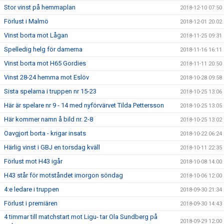
Stor vinst på hemmaplan
2018-12-10 07:50
Förlust i Malmö
2018-12-01 20:02
Vinst borta mot Lågan
2018-11-25 09:31
Spelledig helg för damerna
2018-11-16 16:11
Vinst borta mot H65 Gordies
2018-11-11 20:50
Vinst 28-24 hemma mot Eslöv
2018-10-28 09:58
Sista spelarna i truppen nr 15-23
2018-10-25 13:06
Här är spelare nr 9 - 14 med nyförvärvet Tilda Pettersson
2018-10-25 13:05
Här kommer namn å bild nr. 2-8
2018-10-25 13:02
Oavgjort borta - krigar insats
2018-10-22 06:24
Härlig vinst i GBJ en torsdag kväll
2018-10-11 22:35
Förlust mot H43 igår
2018-10-08 14:00
H43 står för motståndet imorgon söndag
2018-10-06 12:00
4:e ledare i truppen
2018-09-30 21:34
Förlust i premiären
2018-09-30 14:43
4 timmar till matchstart mot Ligu- tar Ola Sundberg på
2018-09-29 12:00