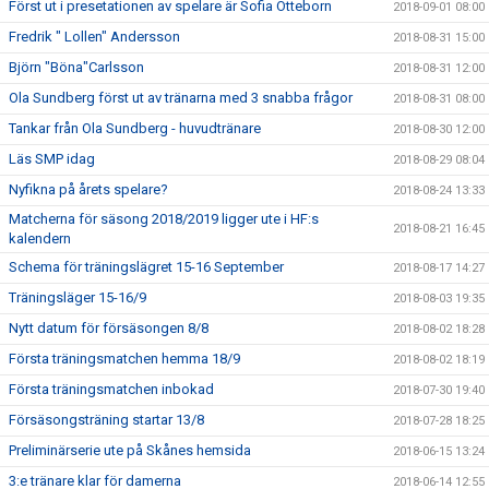
Först ut i presetationen av spelare är Sofia Otteborn
2018-09-01 08:00
Fredrik " Lollen" Andersson
2018-08-31 15:00
Björn "Böna"Carlsson
2018-08-31 12:00
Ola Sundberg först ut av tränarna med 3 snabba frågor
2018-08-31 08:00
Tankar från Ola Sundberg - huvudtränare
2018-08-30 12:00
Läs SMP idag
2018-08-29 08:04
Nyfikna på årets spelare?
2018-08-24 13:33
Matcherna för säsong 2018/2019 ligger ute i HF:s
2018-08-21 16:45
kalendern
Schema för träningslägret 15-16 September
2018-08-17 14:27
Träningsläger 15-16/9
2018-08-03 19:35
Nytt datum för försäsongen 8/8
2018-08-02 18:28
Första träningsmatchen hemma 18/9
2018-08-02 18:19
Första träningsmatchen inbokad
2018-07-30 19:40
Försäsongsträning startar 13/8
2018-07-28 18:25
Preliminärserie ute på Skånes hemsida
2018-06-15 13:24
3:e tränare klar för damerna
2018-06-14 12:55