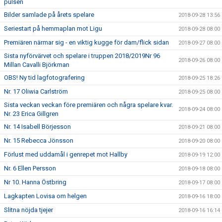
pulsen
Bilder samlade på årets spelare
2018-09-28 13:56
Seriestart på hemmaplan mot Ligu
2018-09-28 08:00
Premiären närmar sig - en viktig kugge för dam/flick sidan
2018-09-27 08:00
Sista nyförvärvet och spelare i truppen 2018/2019Nr 96
2018-09-26 08:00
Millan Cavalli Björkman
OBS! Ny tid lagfotografering
2018-09-25 18:26
Nr. 17 Oliwia Carlström
2018-09-25 08:00
Sista veckan veckan före premiären och några spelare kvar.
2018-09-24 08:00
Nr. 23 Erica Gillgren
Nr. 14 Isabell Börjesson
2018-09-21 08:00
Nr. 15 Rebecca Jönsson
2018-09-20 08:00
Förlust med uddamål i genrepet mot Hallby
2018-09-19 12:00
Nr. 6 Ellen Persson
2018-09-18 08:00
Nr 10. Hanna Östbring
2018-09-17 08:00
Lagkapten Lovisa om helgen
2018-09-16 18:00
Slitna nöjda tjejer
2018-09-16 16:14