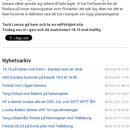
tränare vilket sprider sig vidare till hela laget. Vi har fortfarande lite att
finslipa på innan säsongsstart som förväntat i ett nytt lag. Men när det är
klart kommer vi definitivt vara ett hot i kampen om topp-placeringarna!
Tack Lovisa gå hem och ta en välförtjänt vila.
Tisdag ses vi i gen och då matchstart 18:15 mot Hallby
Nyhetsarkiv
15-15 på tavlan mot Eslöv - kändes som en vinst
2019-02-18 15:25
H65 Gordies kommer på besök 10/2 kl 16:00
2019-02-07 17:00
Förlust mot Lågan hemma
2019-01-27 08:14
Tung förlust mot Malmö på hemmaplan
2019-01-19 18:47
HF:s damer önskar alla en GOD JUL och GOTT NYTT ÅR!
2018-12-21 15:21
Lovisa Arlebo lämnar VHF för nya utmaningar
2018-12-18 09:00
Tung uddamåls förlust på hemmaplan mot Trelleborg
2018-12-17 17:59
Förlust 26-23 på borta plan mot Trelleborg
2018-12-15 15:39