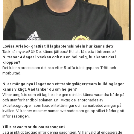
Lovisa Arlebo- grattis till lagkaptensbindeln hur känns det?
Tack så mycket! 😍 Det känns jättebra! Kul att få detta förtroendet!
Ni tränar 4 dagar i veckan och nu en hel helg, hur känns det i
kroppen?
Det känns precis som det ska efter 5 tuffa träningspass. Trött och
mörbultad.
Ni är många nya i laget och ett träningsläger/team building läger
känns viktigt. Vad tänker du om helgen?
Vi har umgåtts som ett lag hela helgen och lärt känna varandra både på
och utanför handbollsplanen. En viktig del anordnades av
aktivitetsgruppen som fixade lite tävlingar och samarbetsövningar på
kvällen. Vi känner oss mer samansvetsade som grupp vilket bådar gott
inför säsongen.
Till sist vad tror du om säsongen?
Jag är riktigt taggad inför denna säsongen. Vi har väldigt engagerade