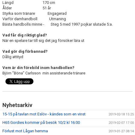
Längd 170 cm
Ålder 51 år
Styrka som tränare Engagerad
Varför damhandboll Utmaning
Bästa handbolls minne - Steg 5 med 1997 pojkar slutade 5:a.
Vad får dig riktigt glad?
När en spelare tar till sig det jag försöker lära ut
Vad gör dig förbannad?
Dålig attityd
Vem är din förebild inom handbollen?
Björn ”Böna" Carlsson min assisterande tränare
Nyhetsarkiv
15-15 på tavlan mot Eslöv - kändes som en vinst
2019-02-18 15:25
H65 Gordies kommer på besök 10/2 kl 16:00
2019-02-07 17:00
Förlust mot Lågan hemma
2019-01-27 08:14