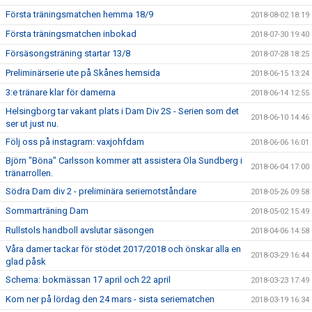
Första träningsmatchen hemma 18/9
2018-08-02 18:19
Första träningsmatchen inbokad
2018-07-30 19:40
Försäsongsträning startar 13/8
2018-07-28 18:25
Preliminärserie ute på Skånes hemsida
2018-06-15 13:24
3:e tränare klar för damerna
2018-06-14 12:55
Helsingborg tar vakant plats i Dam Div 2S - Serien som det
2018-06-10 14:46
ser ut just nu.
Följ oss på instagram: vaxjohfdam
2018-06-06 16:01
Björn "Böna" Carlsson kommer att assistera Ola Sundberg i
2018-06-04 17:00
tränarrollen.
Södra Dam div 2 - preliminära seriemotståndare
2018-05-26 09:58
Sommarträning Dam
2018-05-02 15:49
Rullstols handboll avslutar säsongen
2018-04-06 14:58
Våra damer tackar för stödet 2017/2018 och önskar alla en
2018-03-29 16:44
glad påsk
Schema: bokmässan 17 april och 22 april
2018-03-23 17:49
Kom ner på lördag den 24 mars - sista seriematchen
2018-03-19 16:34