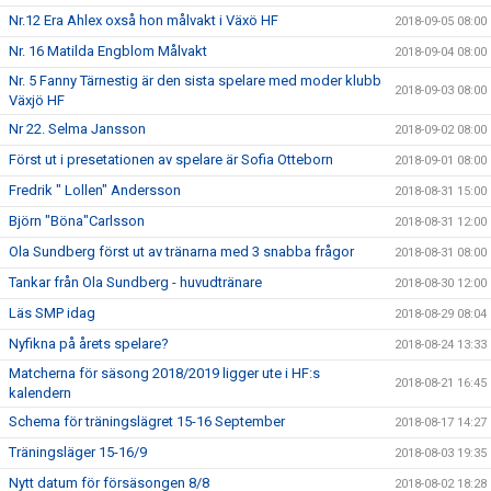
Nr.12 Era Ahlex oxså hon målvakt i Växö HF
2018-09-05 08:00
Nr. 16 Matilda Engblom Målvakt
2018-09-04 08:00
Nr. 5 Fanny Tärnestig är den sista spelare med moder klubb
2018-09-03 08:00
Växjö HF
Nr 22. Selma Jansson
2018-09-02 08:00
Först ut i presetationen av spelare är Sofia Otteborn
2018-09-01 08:00
Fredrik " Lollen" Andersson
2018-08-31 15:00
Björn "Böna"Carlsson
2018-08-31 12:00
Ola Sundberg först ut av tränarna med 3 snabba frågor
2018-08-31 08:00
Tankar från Ola Sundberg - huvudtränare
2018-08-30 12:00
Läs SMP idag
2018-08-29 08:04
Nyfikna på årets spelare?
2018-08-24 13:33
Matcherna för säsong 2018/2019 ligger ute i HF:s
2018-08-21 16:45
kalendern
Schema för träningslägret 15-16 September
2018-08-17 14:27
Träningsläger 15-16/9
2018-08-03 19:35
Nytt datum för försäsongen 8/8
2018-08-02 18:28