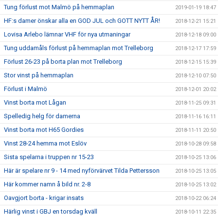
Tung förlust mot Malmö på hemmaplan
2019-01-19 18:47
HF:s damer önskar alla en GOD JUL och GOTT NYTT ÅR!
2018-12-21 15:21
Lovisa Arlebo lämnar VHF för nya utmaningar
2018-12-18 09:00
Tung uddamåls förlust på hemmaplan mot Trelleborg
2018-12-17 17:59
Förlust 26-23 på borta plan mot Trelleborg
2018-12-15 15:39
Stor vinst på hemmaplan
2018-12-10 07:50
Förlust i Malmö
2018-12-01 20:02
Vinst borta mot Lågan
2018-11-25 09:31
Spelledig helg för damerna
2018-11-16 16:11
Vinst borta mot H65 Gordies
2018-11-11 20:50
Vinst 28-24 hemma mot Eslöv
2018-10-28 09:58
Sista spelarna i truppen nr 15-23
2018-10-25 13:06
Här är spelare nr 9 - 14 med nyförvärvet Tilda Pettersson
2018-10-25 13:05
Här kommer namn å bild nr. 2-8
2018-10-25 13:02
Oavgjort borta - krigar insats
2018-10-22 06:24
Härlig vinst i GBJ en torsdag kväll
2018-10-11 22:35