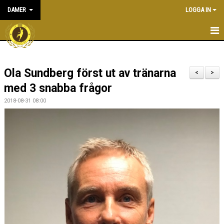
DAMER
LOGGA IN
HEM
Ola Sundberg först ut av tränarna
NYHETER
<
>
med 3 snabba frågor
KALENDER
2018-08-31 08:00
TRUPPEN
BILDGALLERI
DOKUMENT
KONTAKT
MATCHER