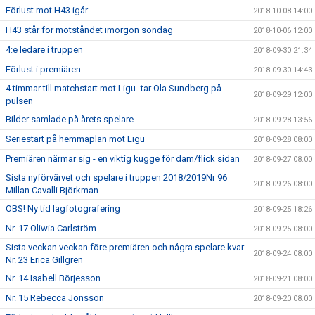
Förlust mot H43 igår
2018-10-08 14:00
H43 står för motståndet imorgon söndag
2018-10-06 12:00
4:e ledare i truppen
2018-09-30 21:34
Förlust i premiären
2018-09-30 14:43
4 timmar till matchstart mot Ligu- tar Ola Sundberg på
2018-09-29 12:00
pulsen
Bilder samlade på årets spelare
2018-09-28 13:56
Seriestart på hemmaplan mot Ligu
2018-09-28 08:00
Premiären närmar sig - en viktig kugge för dam/flick sidan
2018-09-27 08:00
Sista nyförvärvet och spelare i truppen 2018/2019Nr 96
2018-09-26 08:00
Millan Cavalli Björkman
OBS! Ny tid lagfotografering
2018-09-25 18:26
Nr. 17 Oliwia Carlström
2018-09-25 08:00
Sista veckan veckan före premiären och några spelare kvar.
2018-09-24 08:00
Nr. 23 Erica Gillgren
Nr. 14 Isabell Börjesson
2018-09-21 08:00
Nr. 15 Rebecca Jönsson
2018-09-20 08:00