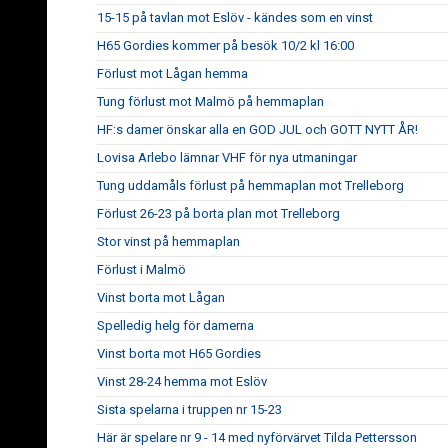
15-15 på tavlan mot Eslöv - kändes som en vinst
H65 Gordies kommer på besök 10/2 kl 16:00
Förlust mot Lågan hemma
Tung förlust mot Malmö på hemmaplan
HF:s damer önskar alla en GOD JUL och GOTT NYTT ÅR!
Lovisa Arlebo lämnar VHF för nya utmaningar
Tung uddamåls förlust på hemmaplan mot Trelleborg
Förlust 26-23 på borta plan mot Trelleborg
Stor vinst på hemmaplan
Förlust i Malmö
Vinst borta mot Lågan
Spelledig helg för damerna
Vinst borta mot H65 Gordies
Vinst 28-24 hemma mot Eslöv
Sista spelarna i truppen nr 15-23
Här är spelare nr 9 - 14 med nyförvärvet Tilda Pettersson