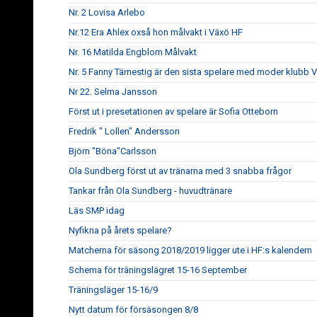
Nr. 2 Lovisa Arlebo
Nr.12 Era Ahlex oxså hon målvakt i Växö HF
Nr. 16 Matilda Engblom Målvakt
Nr. 5 Fanny Tärnestig är den sista spelare med moder klubb 
Nr 22. Selma Jansson
Först ut i presetationen av spelare är Sofia Otteborn
Fredrik " Lollen" Andersson
Björn "Böna"Carlsson
Ola Sundberg först ut av tränarna med 3 snabba frågor
Tankar från Ola Sundberg - huvudtränare
Läs SMP idag
Nyfikna på årets spelare?
Matcherna för säsong 2018/2019 ligger ute i HF:s kalendern
Schema för träningslägret 15-16 September
Träningsläger 15-16/9
Nytt datum för försäsongen 8/8