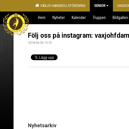
VÄXJÖ HANDBOLLSFÖRENING
SENIOR
UNGDO
Hem
Nyheter
Kalender
Truppen
Bildgalleri
Följ oss på instagram: vaxjohfda
2018-06-06 16:01
Nyhetsarkiv