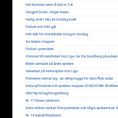
Här kommer namn å bild nr. 2-8
Oavgjort borta - krigar insats
Härlig vinst i GBJ en torsdag kväll
Förlust mot H43 igår
H43 står för motståndet imorgon söndag
4:e ledare i truppen
Förlust i premiären
4 timmar till matchstart mot Ligu- tar Ola Sundberg på pulsen
Bilder samlade på årets spelare
Seriestart på hemmaplan mot Ligu
Premiären närmar sig - en viktig kugge för dam/flick sidan
Sista nyförvärvet och spelare i truppen 2018/2019Nr 96 Milla
OBS! Ny tid lagfotografering
Nr. 17 Oliwia Carlström
Sista veckan veckan före premiären och några spelare kvar. Nr
Nr. 14 Isabell Börjesson