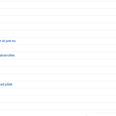
 ut just nu.
änarrollen.
glad påsk