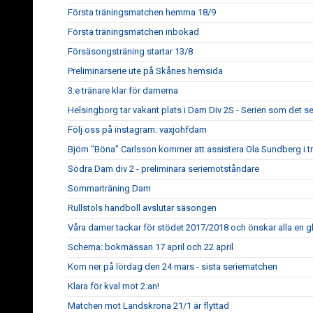
Första träningsmatchen hemma 18/9
Första träningsmatchen inbokad
Försäsongsträning startar 13/8
Preliminärserie ute på Skånes hemsida
3:e tränare klar för damerna
Helsingborg tar vakant plats i Dam Div 2S - Serien som det ser
Följ oss på instagram: vaxjohfdam
Björn "Böna" Carlsson kommer att assistera Ola Sundberg i tr
Södra Dam div 2 - preliminära seriemotståndare
Sommarträning Dam
Rullstols handboll avslutar säsongen
Våra damer tackar för stödet 2017/2018 och önskar alla en 
Schema: bokmässan 17 april och 22 april
Kom ner på lördag den 24 mars - sista seriematchen
Klara för kval mot 2:an!
Matchen mot Landskrona 21/1 är flyttad