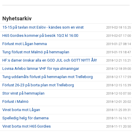
Nyhetsarkiv
15-15 på tavlan mot Eslöv - kändes som en vinst
2019-02-18 15:25
H65 Gordies kommer på besök 10/2 kl 16:00
2019-02-07 17:00
Förlust mot Lågan hemma
2019-01-27 08:14
Tung förlust mot Malmö på hemmaplan
2019-01-19 18:47
HF:s damer önskar alla en GOD JUL och GOTT NYTT ÅR!
2018-12-21 15:21
Lovisa Arlebo lämnar VHF för nya utmaningar
2018-12-18 09:00
Tung uddamåls förlust på hemmaplan mot Trelleborg
2018-12-17 17:59
Förlust 26-23 på borta plan mot Trelleborg
2018-12-15 15:39
Stor vinst på hemmaplan
2018-12-10 07:50
Förlust i Malmö
2018-12-01 20:02
Vinst borta mot Lågan
2018-11-25 09:31
Spelledig helg för damerna
2018-11-16 16:11
Vinst borta mot H65 Gordies
2018-11-11 20:50