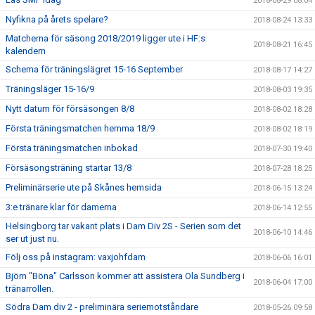
2018-08-29 08:04
Nyfikna på årets spelare?
2018-08-24 13:33
Matcherna för säsong 2018/2019 ligger ute i HF:s
2018-08-21 16:45
kalendern
Schema för träningslägret 15-16 September
2018-08-17 14:27
Träningsläger 15-16/9
2018-08-03 19:35
Nytt datum för försäsongen 8/8
2018-08-02 18:28
Första träningsmatchen hemma 18/9
2018-08-02 18:19
Första träningsmatchen inbokad
2018-07-30 19:40
Försäsongsträning startar 13/8
2018-07-28 18:25
Preliminärserie ute på Skånes hemsida
2018-06-15 13:24
3:e tränare klar för damerna
2018-06-14 12:55
Helsingborg tar vakant plats i Dam Div 2S - Serien som det
2018-06-10 14:46
ser ut just nu.
Följ oss på instagram: vaxjohfdam
2018-06-06 16:01
Björn "Böna" Carlsson kommer att assistera Ola Sundberg i
2018-06-04 17:00
tränarrollen.
Södra Dam div 2 - preliminära seriemotståndare
2018-05-26 09:58