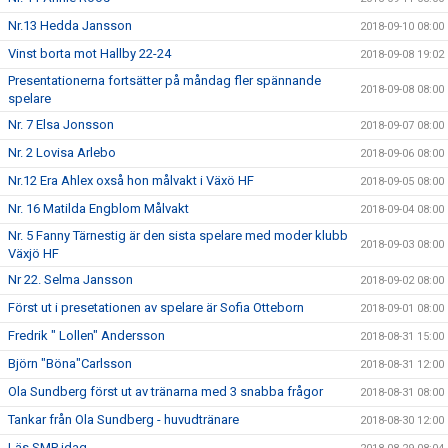
Nr.13 Hedda Jansson
2018-09-10 08:00
Vinst borta mot Hallby 22-24
2018-09-08 19:02
Presentationerna fortsätter på måndag fler spännande
2018-09-08 08:00
spelare
Nr. 7 Elsa Jonsson
2018-09-07 08:00
Nr. 2 Lovisa Arlebo
2018-09-06 08:00
Nr.12 Era Ahlex oxså hon målvakt i Växö HF
2018-09-05 08:00
Nr. 16 Matilda Engblom Målvakt
2018-09-04 08:00
Nr. 5 Fanny Tärnestig är den sista spelare med moder klubb
2018-09-03 08:00
Växjö HF
Nr 22. Selma Jansson
2018-09-02 08:00
Först ut i presetationen av spelare är Sofia Otteborn
2018-09-01 08:00
Fredrik " Lollen" Andersson
2018-08-31 15:00
Björn "Böna"Carlsson
2018-08-31 12:00
Ola Sundberg först ut av tränarna med 3 snabba frågor
2018-08-31 08:00
Tankar från Ola Sundberg - huvudtränare
2018-08-30 12:00
Läs SMP idag