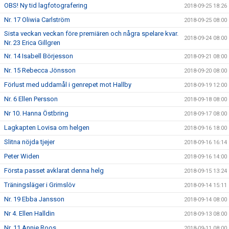
OBS! Ny tid lagfotografering
2018-09-25 18:26
Nr. 17 Oliwia Carlström
2018-09-25 08:00
Sista veckan veckan före premiären och några spelare kvar.
2018-09-24 08:00
Nr. 23 Erica Gillgren
Nr. 14 Isabell Börjesson
2018-09-21 08:00
Nr. 15 Rebecca Jönsson
2018-09-20 08:00
Förlust med uddamål i genrepet mot Hallby
2018-09-19 12:00
Nr. 6 Ellen Persson
2018-09-18 08:00
Nr 10. Hanna Östbring
2018-09-17 08:00
Lagkapten Lovisa om helgen
2018-09-16 18:00
Slitna nöjda tjejer
2018-09-16 16:14
Peter Widen
2018-09-16 14:00
Första passet avklarat denna helg
2018-09-15 13:24
Träningsläger i Grimslöv
2018-09-14 15:11
Nr. 19 Ebba Jansson
2018-09-14 08:00
Nr 4. Ellen Halldin
2018-09-13 08:00
Nr. 11 Annie Roos
2018-09-11 08:00