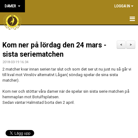
DAMER
LOGGA IN
HEM
Kom ner på lördag den 24 mars -
NYHETER
<
>
sista seriematchen
KALENDER
2018-03-19 16:34
2 matcher kvar innan serien tar slut och som det ser ut nu just nu så går vi
TRUPPEN
till kval mot Vinslöv alternativt Lågan( söndag spelar de sina sista
matcher).
BILDGALLERI
Kom ner och stöttar våra damer när de spelar sin sista serie matchen på
hemmaplan mot Botulfsplatsen.
DOKUMENT
Sedan väntar Halmstad borta den 2 april.
KONTAKT
MATCHER