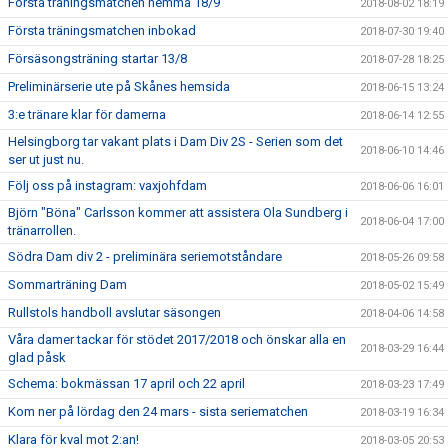
Första träningsmatchen hemma 18/9
2018-08-02 18:19
Första träningsmatchen inbokad
2018-07-30 19:40
Försäsongsträning startar 13/8
2018-07-28 18:25
Preliminärserie ute på Skånes hemsida
2018-06-15 13:24
3:e tränare klar för damerna
2018-06-14 12:55
Helsingborg tar vakant plats i Dam Div 2S - Serien som det
2018-06-10 14:46
ser ut just nu.
Följ oss på instagram: vaxjohfdam
2018-06-06 16:01
Björn "Böna" Carlsson kommer att assistera Ola Sundberg i
2018-06-04 17:00
tränarrollen.
Södra Dam div 2 - preliminära seriemotståndare
2018-05-26 09:58
Sommarträning Dam
2018-05-02 15:49
Rullstols handboll avslutar säsongen
2018-04-06 14:58
Våra damer tackar för stödet 2017/2018 och önskar alla en
2018-03-29 16:44
glad påsk
Schema: bokmässan 17 april och 22 april
2018-03-23 17:49
Kom ner på lördag den 24 mars - sista seriematchen
2018-03-19 16:34
Klara för kval mot 2:an!
2018-03-05 20:53