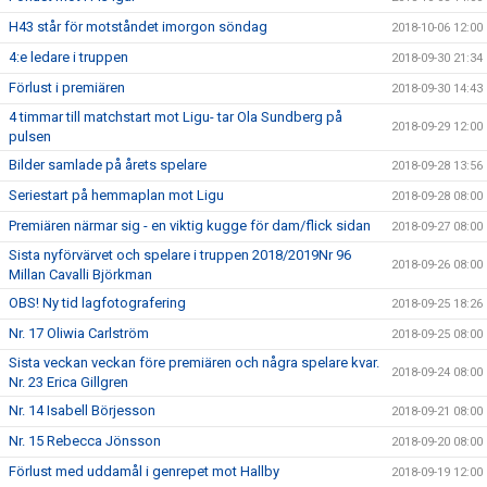
H43 står för motståndet imorgon söndag
2018-10-06 12:00
4:e ledare i truppen
2018-09-30 21:34
Förlust i premiären
2018-09-30 14:43
4 timmar till matchstart mot Ligu- tar Ola Sundberg på
2018-09-29 12:00
pulsen
Bilder samlade på årets spelare
2018-09-28 13:56
Seriestart på hemmaplan mot Ligu
2018-09-28 08:00
Premiären närmar sig - en viktig kugge för dam/flick sidan
2018-09-27 08:00
Sista nyförvärvet och spelare i truppen 2018/2019Nr 96
2018-09-26 08:00
Millan Cavalli Björkman
OBS! Ny tid lagfotografering
2018-09-25 18:26
Nr. 17 Oliwia Carlström
2018-09-25 08:00
Sista veckan veckan före premiären och några spelare kvar.
2018-09-24 08:00
Nr. 23 Erica Gillgren
Nr. 14 Isabell Börjesson
2018-09-21 08:00
Nr. 15 Rebecca Jönsson
2018-09-20 08:00
Förlust med uddamål i genrepet mot Hallby
2018-09-19 12:00