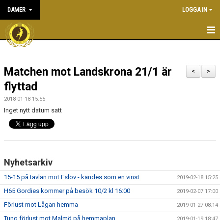
DAMER
LOGGA IN
HEM
Matchen mot Landskrona 21/1 är
NYHETER
<
>
flyttad
KALENDER
2018-01-18 15:55
Inget nytt datum satt
TRUPPEN
BILDGALLERI
DOKUMENT
Nyhetsarkiv
KONTAKT
15-15 på tavlan mot Eslöv - kändes som en vinst
2019-02-18 15:25
H65 Gordies kommer på besök 10/2 kl 16:00
2019-02-07 17:00
MATCHER
Förlust mot Lågan hemma
2019-01-27 08:14
Tung förlust mot Malmö på hemmaplan
2019-01-19 18:47