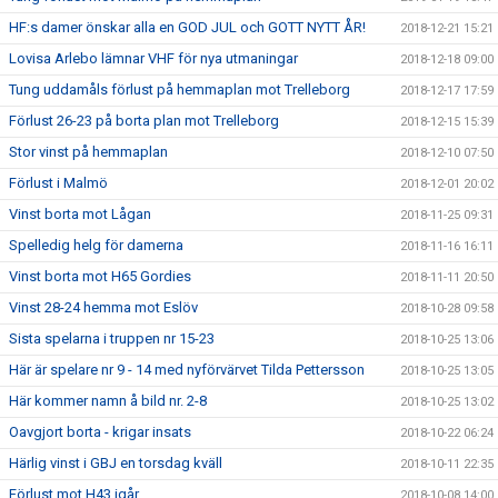
HF:s damer önskar alla en GOD JUL och GOTT NYTT ÅR!
2018-12-21 15:21
Lovisa Arlebo lämnar VHF för nya utmaningar
2018-12-18 09:00
Tung uddamåls förlust på hemmaplan mot Trelleborg
2018-12-17 17:59
Förlust 26-23 på borta plan mot Trelleborg
2018-12-15 15:39
Stor vinst på hemmaplan
2018-12-10 07:50
Förlust i Malmö
2018-12-01 20:02
Vinst borta mot Lågan
2018-11-25 09:31
Spelledig helg för damerna
2018-11-16 16:11
Vinst borta mot H65 Gordies
2018-11-11 20:50
Vinst 28-24 hemma mot Eslöv
2018-10-28 09:58
Sista spelarna i truppen nr 15-23
2018-10-25 13:06
Här är spelare nr 9 - 14 med nyförvärvet Tilda Pettersson
2018-10-25 13:05
Här kommer namn å bild nr. 2-8
2018-10-25 13:02
Oavgjort borta - krigar insats
2018-10-22 06:24
Härlig vinst i GBJ en torsdag kväll
2018-10-11 22:35
Förlust mot H43 igår
2018-10-08 14:00