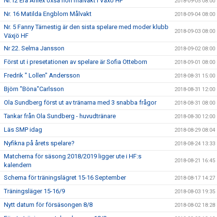
Nr.12 Era Ahlex oxså hon målvakt i Växö HF
2018-09-05 08:00
Nr. 16 Matilda Engblom Målvakt
2018-09-04 08:00
Nr. 5 Fanny Tärnestig är den sista spelare med moder klubb
2018-09-03 08:00
Växjö HF
Nr 22. Selma Jansson
2018-09-02 08:00
Först ut i presetationen av spelare är Sofia Otteborn
2018-09-01 08:00
Fredrik " Lollen" Andersson
2018-08-31 15:00
Björn "Böna"Carlsson
2018-08-31 12:00
Ola Sundberg först ut av tränarna med 3 snabba frågor
2018-08-31 08:00
Tankar från Ola Sundberg - huvudtränare
2018-08-30 12:00
Läs SMP idag
2018-08-29 08:04
Nyfikna på årets spelare?
2018-08-24 13:33
Matcherna för säsong 2018/2019 ligger ute i HF:s
2018-08-21 16:45
kalendern
Schema för träningslägret 15-16 September
2018-08-17 14:27
Träningsläger 15-16/9
2018-08-03 19:35
Nytt datum för försäsongen 8/8
2018-08-02 18:28