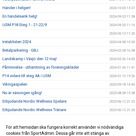
Händer i helgen!
2024-10-03 13:27
En händelserik helg!
2024-09-23 11:38
USM P18 Steg 1 - 21-22/9
2024-09-20 11:16
2024-05-13 11:26
Irstablixten 2024
2024-04-08 10:30
Betalparkering - GBJ
2024-02-28 16:38
Landskamp i Växjö den 12 maj!
2024-02-26 14:05
Påminnelse - uthämtning av föreningskläder
2024-01-26 11:41
P14 vidare till steg 4A i USM
2024-01-15 19:26
Vikingaspelen
2023-09-18 14:40
Nu är säsongen igång!
2023-08-28 15:38
Erbjudande Nordic Wellness Spelare
2023-06-12 21:22
Erbjudande Nordic Wellness Tränare
2023-06-12 21:20
Erik Andersson - Riksläger 1
2023-03-15 17:06
Ska du studera och vill spela handboll?
För att hemsidan ska fungera korrekt använder vi nödvändiga
2022-05-01 11:00
cookies från SportAdmin. Dessa går inte att stänga av.
Nordic Wellness - Beställ era nya gymkort här!
2021-04-28 12:39