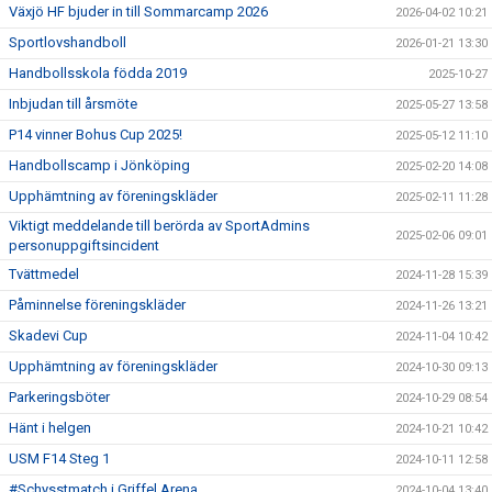
Växjö HF bjuder in till Sommarcamp 2026
2026-04-02 10:21
Sportlovshandboll
2026-01-21 13:30
Handbollsskola födda 2019
2025-10-27
Inbjudan till årsmöte
2025-05-27 13:58
P14 vinner Bohus Cup 2025!
2025-05-12 11:10
Handbollscamp i Jönköping
2025-02-20 14:08
Upphämtning av föreningskläder
2025-02-11 11:28
Viktigt meddelande till berörda av SportAdmins
2025-02-06 09:01
personuppgiftsincident
Tvättmedel
2024-11-28 15:39
Påminnelse föreningskläder
2024-11-26 13:21
Skadevi Cup
2024-11-04 10:42
Upphämtning av föreningskläder
2024-10-30 09:13
Parkeringsböter
2024-10-29 08:54
Hänt i helgen
2024-10-21 10:42
USM F14 Steg 1
2024-10-11 12:58
#Schysstmatch i Griffel Arena
2024-10-04 13:40