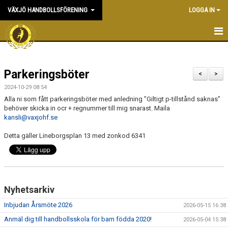
VÄXJÖ HANDBOLLSFÖRENING
LOGGA IN
HEM
Parkeringsböter
NYHETER
<
>
2024-10-29 08:54
OM KLUBBEN
Alla ni som fått parkeringsböter med anledning ”Giltigt p-tillstånd saknas”
behöver skicka in ocr + regnummer till mig snarast. Maila
kansli@vaxjohf.se
KONTAKT & KANSLI
Detta gäller Lineborgsplan 13 med zonkod 6341
KALENDER
DOKUMENT
VÅRA LAG
Nyhetsarkiv
Inbjudan Årsmöte 2026
MATCHER
2026-05-15 16:38
Anmäl dig till handbollsskola för barn födda 2020!
2026-05-04 15:38