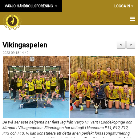
VÄXJÖ HANDBOLLSFÖRENING
LOGGA IN
HEM
Vikingaspelen
NYHETER
<
>
2023-09-18 14:40
OM KLUBBEN
KONTAKT & KANSLI
KALENDER
DOKUMENT
VÅRA LAG
De två senaste helgerna har flera lag från Växjö HF varit i Löddeköpinge och
MATCHER
kämpat i Vikingaspelen. Föreningen har deltagit i klasserna P11, P12, F12,
P13 och F13. Vi kan konstatera att detta är en perfekt försäsongsturnering