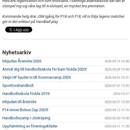
med bra organisation och tufft motstånd. I samtliga åldersklasser där det är
slutspel tog sig våra lag till A-slutspel, en mycket bra prestation.
Kommande helg drar JSM igång för P18 och F18, vill ni följa lagens matcher
gör ni det enklast på Handball play.
Nyhetsarkiv
Inbjudan Årsmöte 2026
2026-05-15 16:38
Anmäl dig till handbollsskola för barn födda 2020!
2026-05-04 15:38
Växjö HF bjuder in till Sommarcamp 2026
2026-04-02 10:21
Sportlovshandboll
2026-01-21 13:30
Handbollsskola födda 2019
2025-10-27
Inbjudan till årsmöte
2025-05-27 13:58
P14 vinner Bohus Cup 2025!
2025-05-12 11:10
Handbollscamp i Jönköping
2025-02-20 14:08
Upphämtning av föreningskläder
2025-02-11 11:28