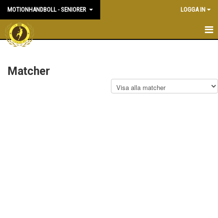
MOTIONHANDBOLL - SENIORER
LOGGA IN
HEM
Matcher
NYHETER
KALENDER
MATCHER
TRUPPEN
BILDGALLERI
DOKUMENT
KONTAKT