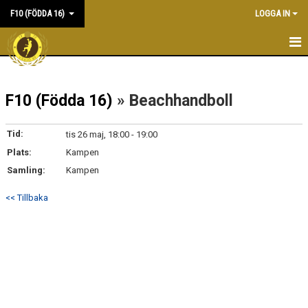
F10 (FÖDDA 16)
LOGGA IN
HEM
F10 (Födda 16)
» Beachhandboll
NYHETER
KALENDER
Tid:
tis 26 maj, 18:00 - 19:00
Plats:
Kampen
MATCHER
Samling:
Kampen
TRUPPEN
<< Tillbaka
BILDGALLERI
DOKUMENT
KONTAKT