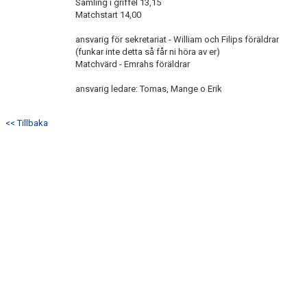
Samling i griffel 13,15
Matchstart 14,00
ansvarig för sekretariat - William och Filips föräldrar
(funkar inte detta så får ni höra av er)
Matchvärd - Emrahs föräldrar
ansvarig ledare: Tomas, Mange o Erik
<< Tillbaka