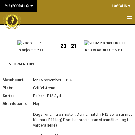
P12 (FÖDDA 14)
LOGGA IN
HEM
NYHETER
23 - 21
Växjö HF P11
KFUM Kalmar HK P11
KALENDER
INFORMATION
MATCHER
Matchstart:
lör 15 november, 13:15
TRUPPEN
Plats:
Griffel Arena
BILDGALLERI
Serie:
Pojkar - P12 Syd
Aktivitetsinfo:
Hej
DOKUMENT
Dags för ännu en match. Denna match i P12 serien är mot
Kalmars P11 lag( Dom har precis som vi anmält ett lag i
KONTAKT
vardera serie)