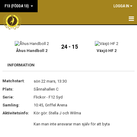
F13 (FÖDDA 13)
LOGGA IN
HEM
NYHETER
24 - 15
Åhus Handboll 2
Växjö HF 2
KALENDER
INFORMATION
MATCHER
Matchstart:
sön 22 mars, 13:30
TRUPPEN
Plats:
Sånnahallen C
DOKUMENT
Serie:
Flickor - F12 Syd
Samling:
10:45, Griffel Arena
KONTAKT
Aktivitetsinfo:
Kör gör: Stella J och Wilma
Kan man inte ansvarar man själv för att byta