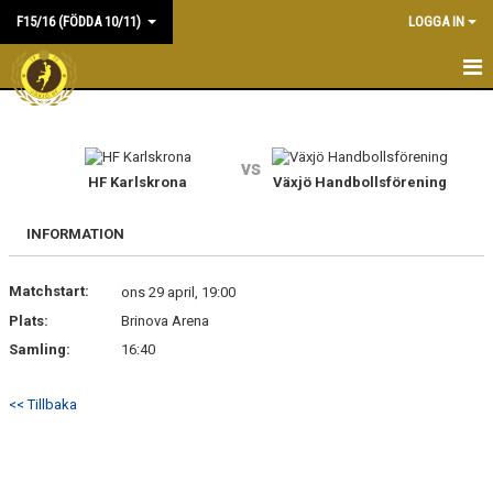
F15/16 (FÖDDA 10/11)
LOGGA IN
HEM
NYHETER
vs
HF Karlskrona
Växjö Handbollsförening
KALENDER
INFORMATION
MATCHER
Matchstart:
ons 29 april, 19:00
TRUPPEN
Plats:
Brinova Arena
DOKUMENT
Samling:
16:40
KONTAKT
<< Tillbaka