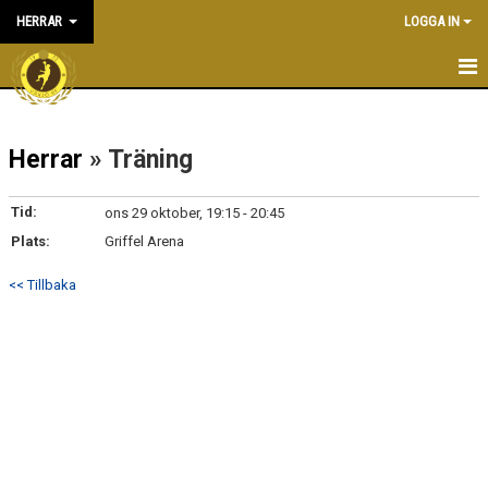
HERRAR
LOGGA IN
HEM
Herrar
» Träning
NYHETER
KALENDER
Tid:
ons 29 oktober, 19:15 - 20:45
Plats:
Griffel Arena
TRUPPEN
<< Tillbaka
BILDGALLERI
DOKUMENT
KONTAKT
MATCHER