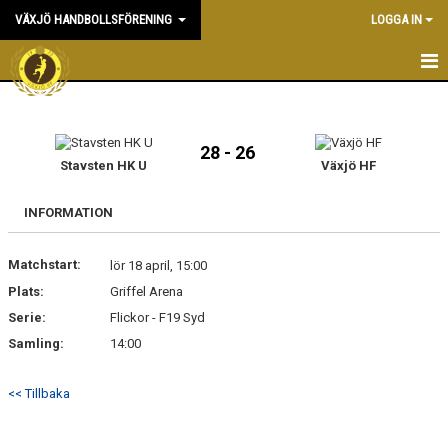
VÄXJÖ HANDBOLLSFÖRENING
LOGGA IN
HEM
NYHETER
28 - 26
Stavsten HK U
Växjö HF
OM KLUBBEN
INFORMATION
KONTAKT & KANSLI
Matchstart:
lör 18 april, 15:00
KALENDER
Plats:
Griffel Arena
Serie:
DOKUMENT
Flickor - F19 Syd
Samling:
14:00
VÅRA LAG
<< Tillbaka
MATCHER