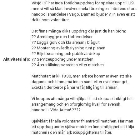
Växjö HF har inga föräldrauppdrag för spelare upp till U9
men vi vill så klart involvera hela föreningen i höstens stora
handbollshändelse i Växjö. Därmed bjuder vi in även er att
delta som volontärer:
Det finns många olika uppdrag där just du kan bidra:
?? Arenabygge och förberedelser
?? Lägga golv och klä arenan i blågult
?? Montering av ledbelysning runt planen
?? Biljettscanning och publikvärdskap
Aktivitetsinfo:
?? Serviceuppdrag under matchen
?? Återställning av arenan efter matchen
Matchstart är kl. 18:30, men arbete kommer även att ske
dagarna och timmarna innan samt efter evenemanget.
Exakta tider beror på när vi får tillgång till arenan.
Vi hoppas att många vill hjälpa till att skapa ett riktigt fint
arrangemang och en oförglömlig kväll för svensk
handboll i Vida Arena! ????
Självklart får alla volontärer fri entré till matchen. Har man
ett uppdrag under själva matchen finns möjlighet att följa
matchen i den mån arbetsuppgifterna tillåter.