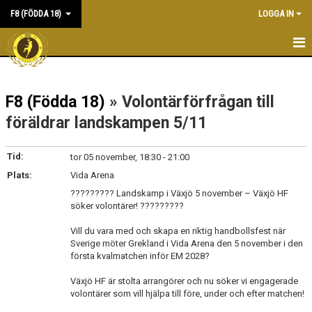
F8 (FÖDDA 18)
LOGGA IN
HEM
F8 (Födda 18)
» Volontärförfrågan till
NYHETER
föräldrar landskampen 5/11
KALENDER
Tid:
tor 05 november, 18:30 - 21:00
MATCHER
Plats:
Vida Arena
TRUPPEN
????????? Landskamp i Växjö 5 november – Växjö HF
söker volontärer! ?????????
FOTOALBUM
Vill du vara med och skapa en riktig handbollsfest när
Sverige möter Grekland i Vida Arena den 5 november i den
DOKUMENT
första kvalmatchen inför EM 2028?
KONTAKT
Växjö HF är stolta arrangörer och nu söker vi engagerade
volontärer som vill hjälpa till före, under och efter matchen!