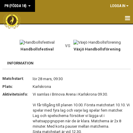
P8 (FÖDDA 18)
LOGGA IN
HEM
NYHETER
vs
Handbollsfestival
Växjö Handbollsförening
KALENDER
INFORMATION
MATCHER
Matchstart:
lör 28 mars, 09:30
TRUPPEN
Plats:
Karlskrona
BILDGALLERI
Aktivitetsinfo:
Vi samlas i Brinova Arena i Karlskrona 09.30.
Vi får tillgång till planen 10.00. Första matchstart 10.10. Vi
DOKUMENT
spelar med fyra lag och varje lag spelar fem matcher.
Lag och spelschema försöker vi lägga ut i
KONTAKT
whatsappgruppen när de är klara. Matcherna är 2x 8
minuter. Med korta pauser mellan matcherna.
Sista matchstart är vid 12.30.