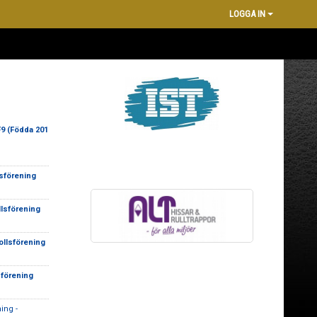
LOGGA IN
9 (Födda 201
sförening
lsförening
ollsförening
sförening
ing -