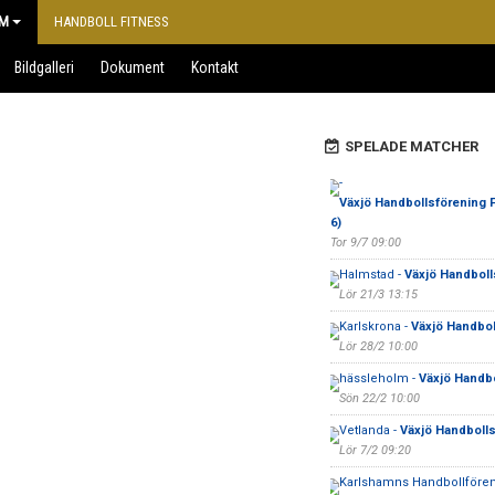
M
HANDBOLL FITNESS
Bildgalleri
Dokument
Kontakt
SPELADE MATCHER
-
Växjö Handbollsförening F
6)
Tor 9/7 09:00
Halmstad -
Växjö Handboll
Lör 21/3 13:15
Karlskrona -
Växjö Handbol
Lör 28/2 10:00
hässleholm -
Växjö Handb
Sön 22/2 10:00
Vetlanda -
Växjö Handboll
Lör 7/2 09:20
Karlshamns Handbollfören