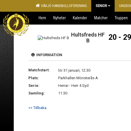
VÄXJÖ HANDBOLLSFÖRENING
SENIOR
UNGDO
Hem
Nyheter
Kalender
Matcher
Truppen
Hultsfreds HF
20 - 2
B
INFORMATION
Matchstart:
lör 31 januari, 12:30
Plats:
Parkhallen Mönsterås A
Serie:
Herrar - Herr 4 Syd
Samling:
11:30
<< Tillbaka