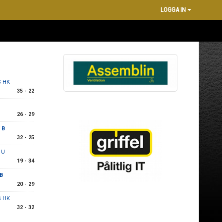
LOGGA IN
S HK
35 - 22
26 - 29
 B
32 - 25
 U
19 - 34
 B
20 - 29
S HK
32 - 32