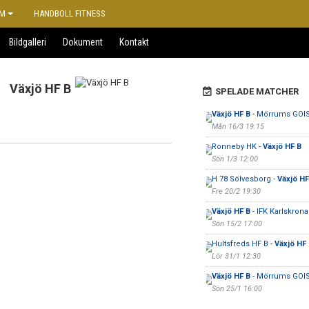
M
HANDBOLL FITNESS
Bildgalleri
Dokument
Kontakt
9
Växjö HF B
SPELADE MATCHER
Växjö HF B
- Mörrums GOI
Mån 16/3 19:15
Ronneby HK -
Växjö HF B
Sön 1/3 12:00
H 78 Sölvesborg -
Växjö HF
Fre 20/2 19:30
Växjö HF B
- IFK Karlskrona
Sön 15/2 17:00
Hultsfreds HF B -
Växjö HF
Lör 31/1 12:30
Växjö HF B
- Mörrums GOI
Sön 25/1 16:00