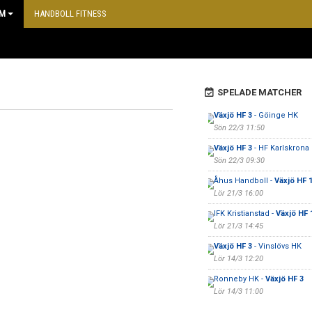
M
HANDBOLL FITNESS
SPELADE MATCHER
Växjö HF 3
- Göinge HK
Sön 22/3 11:50
Växjö HF 3
- HF Karlskrona
Sön 22/3 09:30
Åhus Handboll -
Växjö HF 
Lör 21/3 16:00
IFK Kristianstad -
Växjö HF 
Lör 21/3 14:45
Växjö HF 3
- Vinslövs HK
Lör 14/3 12:20
Ronneby HK -
Växjö HF 3
Lör 14/3 11:00