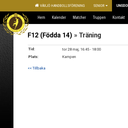
VÄXJÖ HANDBOLLSFÖRENING
SENIOR
UNGDO
Hem
Kalender
Matcher
Truppen
Kontakt
F12 (Födda 14)
» Träning
Tid:
tor 28 maj, 16:45 - 18:00
Plats:
Kampen
<< Tillbaka