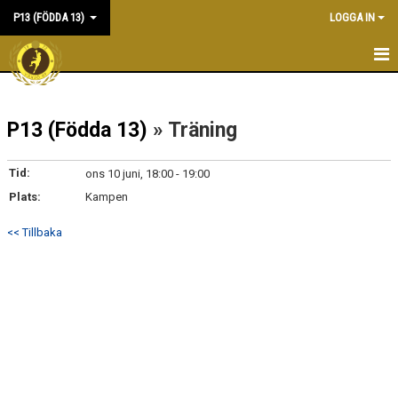
P13 (FÖDDA 13)
LOGGA IN
HEM
P13 (Födda 13)
» Träning
NYHETER
KALENDER
Tid:
ons 10 juni, 18:00 - 19:00
Plats:
Kampen
MATCHER
<< Tillbaka
TRUPPEN
BILDGALLERI
DOKUMENT
KONTAKT