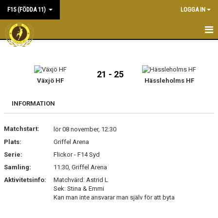
F15 (FÖDDA 11)
LOGGA IN
HEM
NYHETER
21 - 25
Växjö HF
Hässleholms HF
KALENDER
INFORMATION
MATCHER
Matchstart:
lör 08 november, 12:30
TRUPPEN
Plats:
Griffel Arena
BILDGALLERI
Serie:
Flickor - F14 Syd
Samling:
11:30, Griffel Arena
DOKUMENT
Aktivitetsinfo:
Matchvärd: Astrid L
Sek: Stina & Emmi
KONTAKT
Kan man inte ansvarar man själv för att byta