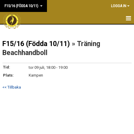
F15/16 (FÖDDA 10/11)
LOGGA IN
HEM
F15/16 (Födda 10/11)
» Träning
NYHETER
Beachhandboll
KALENDER
Tid:
tor 09 juli, 18:00 - 19:00
MATCHER
Plats:
Kampen
TRUPPEN
<< Tillbaka
DOKUMENT
KONTAKT