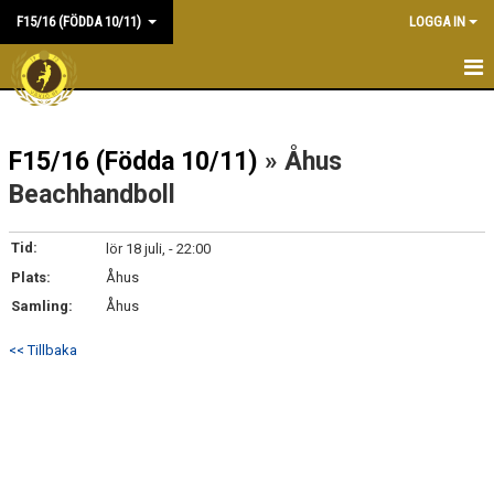
F15/16 (FÖDDA 10/11)
LOGGA IN
HEM
F15/16 (Födda 10/11)
» Åhus
NYHETER
Beachhandboll
KALENDER
Tid:
lör 18 juli, - 22:00
MATCHER
Plats:
Åhus
TRUPPEN
Samling:
Åhus
DOKUMENT
<< Tillbaka
KONTAKT