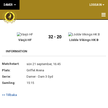
DAMER
LOGGA IN
HEM
NYHETER
32 - 20
Växjö HF
Lödde Vikings HK B
KALENDER
INFORMATION
TRUPPEN
Matchstart:
sön 21 september, 16:45
BILDGALLERI
Plats:
Griffel Arena
DOKUMENT
Serie:
Damer - Dam 3 Syd
Samling:
15:15
KONTAKT
<< Tillbaka
MATCHER